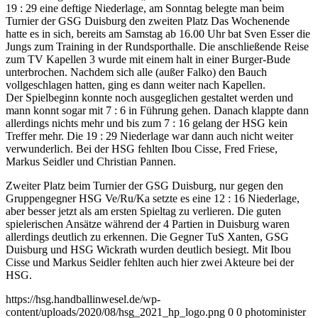
19 : 29 eine deftige Niederlage, am Sonntag belegte man beim
Turnier der GSG Duisburg den zweiten Platz
Das Wochenende
hatte es in sich, bereits am Samstag ab 16.00 Uhr bat Sven Esser die
Jungs zum Training in der Rundsporthalle. Die anschließende Reise
zum TV Kapellen 3 wurde mit einem halt in einer Burger-Bude
unterbrochen. Nachdem sich alle (außer Falko) den Bauch
vollgeschlagen hatten, ging es dann weiter nach Kapellen.
Der Spielbeginn konnte noch ausgeglichen gestaltet werden und
mann konnt sogar mit 7 : 6 in Führung gehen. Danach klappte dann
allerdings nichts mehr und bis zum 7 : 16 gelang der HSG kein
Treffer mehr. Die 19 : 29 Niederlage war dann auch nicht weiter
verwunderlich. Bei der HSG fehlten Ibou Cisse, Fred Friese,
Markus Seidler und Christian Pannen.
Zweiter Platz beim Turnier der GSG Duisburg, nur gegen den
Gruppengegner HSG Ve/Ru/Ka setzte es eine 12 : 16 Niederlage,
aber besser jetzt als am ersten Spieltag zu verlieren. Die guten
spielerischen Ansätze während der 4 Partien in Duisburg waren
allerdings deutlich zu erkennen. Die Gegner TuS Xanten, GSG
Duisburg und HSG Wickrath wurden deutlich besiegt. Mit Ibou
Cisse und Markus Seidler fehlten auch hier zwei Akteure bei der
HSG.
https://hsg.handballinwesel.de/wp-
content/uploads/2020/08/hsg_2021_hp_logo.png
0
0
photominister