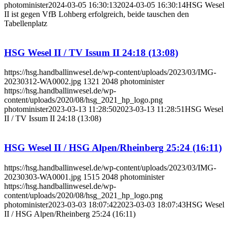
photominister
2024-03-05 16:30:13
2024-03-05 16:30:14
HSG Wesel
II ist gegen VfB Lohberg erfolgreich, beide tauschen den
Tabellenplatz
HSG Wesel II / TV Issum II 24:18 (13:08)
https://hsg.handballinwesel.de/wp-content/uploads/2023/03/IMG-
20230312-WA0002.jpg
1321
2048
photominister
https://hsg.handballinwesel.de/wp-
content/uploads/2020/08/hsg_2021_hp_logo.png
photominister
2023-03-13 11:28:50
2023-03-13 11:28:51
HSG Wesel
II / TV Issum II 24:18 (13:08)
HSG Wesel II / HSG Alpen/Rheinberg 25:24 (16:11)
https://hsg.handballinwesel.de/wp-content/uploads/2023/03/IMG-
20230303-WA0001.jpg
1515
2048
photominister
https://hsg.handballinwesel.de/wp-
content/uploads/2020/08/hsg_2021_hp_logo.png
photominister
2023-03-03 18:07:42
2023-03-03 18:07:43
HSG Wesel
II / HSG Alpen/Rheinberg 25:24 (16:11)