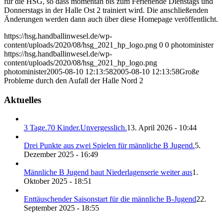
für die HSG, so dass momentan bis zum Ferienende Dienstags und
Donnerstags in der Halle Ost 2 trainiert wird. Die anschließenden
Änderungen werden dann auch über diese Homepage veröffentlicht.
https://hsg.handballinwesel.de/wp-
content/uploads/2020/08/hsg_2021_hp_logo.png
0
0
photominister
https://hsg.handballinwesel.de/wp-
content/uploads/2020/08/hsg_2021_hp_logo.png
photominister
2005-08-10 12:13:58
2005-08-10 12:13:58
Große
Probleme durch den Aufall der Halle Nord 2
Aktuelles
3 Tage.70 Kinder.Unvergesslich.
13. April 2026 - 10:44
Drei Punkte aus zwei Spielen für männliche B Jugend.
5.
Dezember 2025 - 16:49
Männliche B Jugend baut Niederlagenserie weiter aus
1.
Oktober 2025 - 18:51
Enttäuschender Saisonstart für die männliche B-Jugend
22.
September 2025 - 18:55