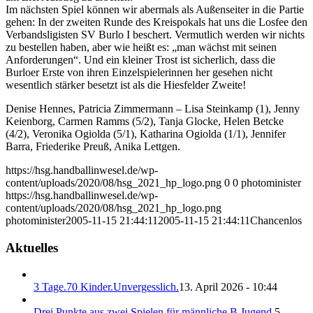
Im nächsten Spiel können wir abermals als Außenseiter in die Partie
gehen: In der zweiten Runde des Kreispokals hat uns die Losfee den
Verbandsligisten SV Burlo I beschert. Vermutlich werden wir nichts
zu bestellen haben, aber wie heißt es: „man wächst mit seinen
Anforderungen“. Und ein kleiner Trost ist sicherlich, dass die
Burloer Erste von ihren Einzelspielerinnen her gesehen nicht
wesentlich stärker besetzt ist als die Hiesfelder Zweite!
Denise Hennes, Patricia Zimmermann – Lisa Steinkamp (1), Jenny
Keienborg, Carmen Ramms (5/2), Tanja Glocke, Helen Betcke
(4/2), Veronika Ogiolda (5/1), Katharina Ogiolda (1/1), Jennifer
Barra, Friederike Preuß, Anika Lettgen.
https://hsg.handballinwesel.de/wp-
content/uploads/2020/08/hsg_2021_hp_logo.png
0
0
photominister
https://hsg.handballinwesel.de/wp-
content/uploads/2020/08/hsg_2021_hp_logo.png
photominister
2005-11-15 21:44:11
2005-11-15 21:44:11
Chancenlos
Aktuelles
3 Tage.70 Kinder.Unvergesslich.
13. April 2026 - 10:44
Drei Punkte aus zwei Spielen für männliche B Jugend.
5.