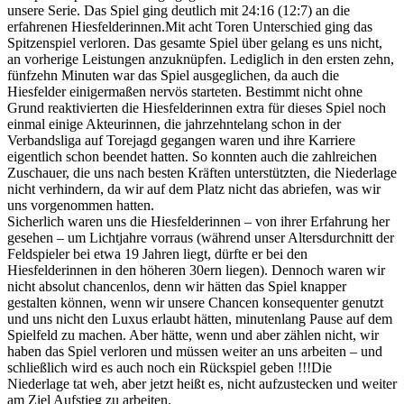
unsere Serie. Das Spiel ging deutlich mit 24:16 (12:7) an die
erfahrenen Hiesfelderinnen.
Mit acht Toren Unterschied ging das
Spitzenspiel verloren. Das gesamte Spiel über gelang es uns nicht,
an vorherige Leistungen anzuknüpfen. Lediglich in den ersten zehn,
fünfzehn Minuten war das Spiel ausgeglichen, da auch die
Hiesfelder einigermaßen nervös starteten. Bestimmt nicht ohne
Grund reaktivierten die Hiesfelderinnen extra für dieses Spiel noch
einmal einige Akteurinnen, die jahrzehntelang schon in der
Verbandsliga auf Torejagd gegangen waren und ihre Karriere
eigentlich schon beendet hatten. So konnten auch die zahlreichen
Zuschauer, die uns nach besten Kräften unterstützten, die Niederlage
nicht verhindern, da wir auf dem Platz nicht das abriefen, was wir
uns vorgenommen hatten.
Sicherlich waren uns die Hiesfelderinnen – von ihrer Erfahrung her
gesehen – um Lichtjahre vorraus (während unser Altersdurchnitt der
Feldspieler bei etwa 19 Jahren liegt, dürfte er bei den
Hiesfelderinnen in den höheren 30ern liegen). Dennoch waren wir
nicht absolut chancenlos, denn wir hätten das Spiel knapper
gestalten können, wenn wir unsere Chancen konsequenter genutzt
und uns nicht den Luxus erlaubt hätten, minutenlang Pause auf dem
Spielfeld zu machen. Aber hätte, wenn und aber zählen nicht, wir
haben das Spiel verloren und müssen weiter an uns arbeiten – und
schließlich wird es auch noch ein Rückspiel geben !!!Die
Niederlage tat weh, aber jetzt heißt es, nicht aufzustecken und weiter
am Ziel Aufstieg zu arbeiten.