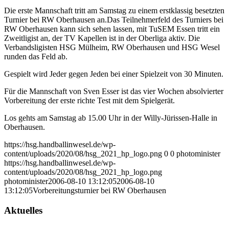
Die erste Mannschaft tritt am Samstag zu einem erstklassig besetzten
Turnier bei RW Oberhausen an.
Das Teilnehmerfeld des Turniers bei
RW Oberhausen kann sich sehen lassen, mit TuSEM Essen tritt ein
Zweitligist an, der TV Kapellen ist in der Oberliga aktiv. Die
Verbandsligisten HSG Mülheim, RW Oberhausen und HSG Wesel
runden das Feld ab.
Gespielt wird Jeder gegen Jeden bei einer Spielzeit von 30 Minuten.
Für die Mannschaft von Sven Esser ist das vier Wochen absolvierter
Vorbereitung der erste richte Test mit dem Spielgerät.
Los gehts am Samstag ab 15.00 Uhr in der Willy-Jürissen-Halle in
Oberhausen.
https://hsg.handballinwesel.de/wp-
content/uploads/2020/08/hsg_2021_hp_logo.png
0
0
photominister
https://hsg.handballinwesel.de/wp-
content/uploads/2020/08/hsg_2021_hp_logo.png
photominister
2006-08-10 13:12:05
2006-08-10
13:12:05
Vorbereitungsturnier bei RW Oberhausen
Aktuelles