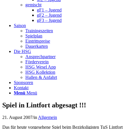
gemischt
gF1 – Jugend
gF2 – Jugend
gF3 – Jugend
Saison
Trainingszeiten
Spielplan
Eintrittspreise
Dauerkarten
Die HSG
Ansprechpartner
Förderverein
HSG Wesel App
HSG Kollektion
Hallen & Anfahrt
Sponsoren
Kontakt
Menü
Menü
Spiel in Lintfort abgesagt !!!
21. August 2007
/
in
Allgemein
Das für heute vorgesehene Spiel beim Bezirksligisten TuS Lintfort