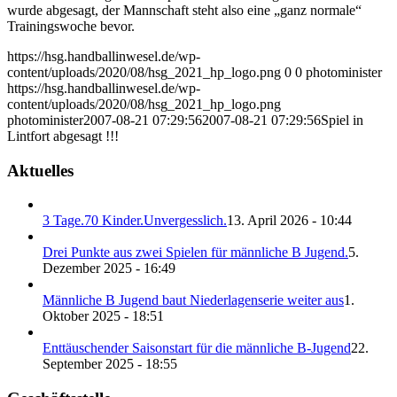
wurde abgesagt, der Mannschaft steht also eine „ganz normale“
Trainingswoche bevor.
https://hsg.handballinwesel.de/wp-
content/uploads/2020/08/hsg_2021_hp_logo.png
0
0
photominister
https://hsg.handballinwesel.de/wp-
content/uploads/2020/08/hsg_2021_hp_logo.png
photominister
2007-08-21 07:29:56
2007-08-21 07:29:56
Spiel in
Lintfort abgesagt !!!
Aktuelles
3 Tage.70 Kinder.Unvergesslich.
13. April 2026 - 10:44
Drei Punkte aus zwei Spielen für männliche B Jugend.
5.
Dezember 2025 - 16:49
Männliche B Jugend baut Niederlagenserie weiter aus
1.
Oktober 2025 - 18:51
Enttäuschender Saisonstart für die männliche B-Jugend
22.
September 2025 - 18:55