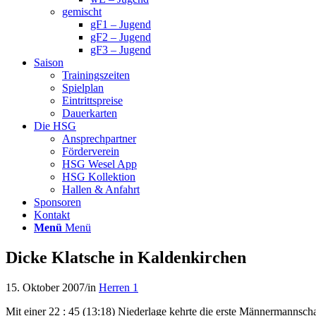
gemischt
gF1 – Jugend
gF2 – Jugend
gF3 – Jugend
Saison
Trainingszeiten
Spielplan
Eintrittspreise
Dauerkarten
Die HSG
Ansprechpartner
Förderverein
HSG Wesel App
HSG Kollektion
Hallen & Anfahrt
Sponsoren
Kontakt
Menü
Menü
Dicke Klatsche in Kaldenkirchen
15. Oktober 2007
/
in
Herren 1
Mit einer 22 : 45 (13:18) Niederlage kehrte die erste Männermanns