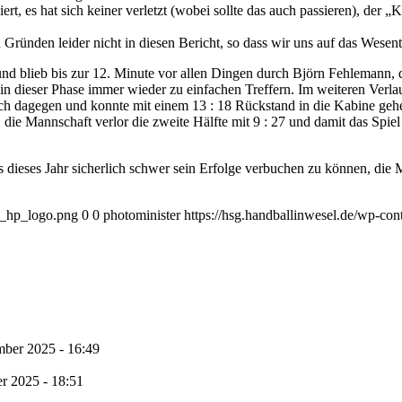
, es hat sich keiner verletzt (wobei sollte das auch passieren), der „
ründen leider nicht in diesen Bericht, so dass wir uns auf das Wesent
nd blieb bis zur 12. Minute vor allen Dingen durch Björn Fehlemann, d
in dieser Phase immer wieder zu einfachen Treffern. Im weiteren Verla
sch dagegen und konnte mit einem 13 : 18 Rückstand in die Kabine geh
ie Mannschaft verlor die zweite Hälfte mit 9 : 27 und damit das Spiel 
 dieses Jahr sicherlich schwer sein Erfolge verbuchen zu können, die M
1_hp_logo.png
0
0
photominister
https://hsg.handballinwesel.de/wp-c
mber 2025 - 16:49
r 2025 - 18:51