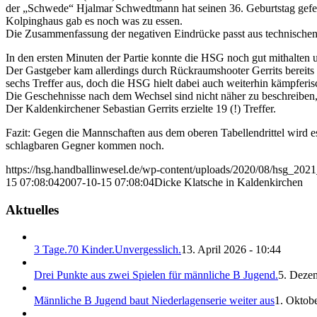
der „Schwede“ Hjalmar Schwedtmann hat seinen 36. Geburtstag gefeiert
Kolpinghaus gab es noch was zu essen.
Die Zusammenfassung der negativen Eindrücke passt aus technischen G
In den ersten Minuten der Partie konnte die HSG noch gut mithalten u
Der Gastgeber kam allerdings durch Rückraumshooter Gerrits bereits 
sechs Treffer aus, doch die HSG hielt dabei auch weiterhin kämpferi
Die Geschehnisse nach dem Wechsel sind nicht näher zu beschreiben, d
Der Kaldenkirchener Sebastian Gerrits erzielte 19 (!) Treffer.
Fazit: Gegen die Mannschaften aus dem oberen Tabellendrittel wird es
schlagbaren Gegner kommen noch.
https://hsg.handballinwesel.de/wp-content/uploads/2020/08/hsg_202
15 07:08:04
2007-10-15 07:08:04
Dicke Klatsche in Kaldenkirchen
Aktuelles
3 Tage.70 Kinder.Unvergesslich.
13. April 2026 - 10:44
Drei Punkte aus zwei Spielen für männliche B Jugend.
5. Deze
Männliche B Jugend baut Niederlagenserie weiter aus
1. Oktobe