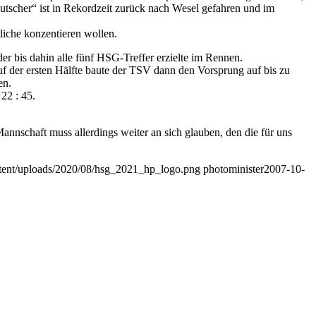
Kutscher“ ist in Rekordzeit zurück nach Wesel gefahren und im
liche konzentieren wollen.
er bis dahin alle fünf HSG-Treffer erzielte im Rennen.
uf der ersten Hälfte baute der TSV dann den Vorsprung auf bis zu
en.
22 : 45.
annschaft muss allerdings weiter an sich glauben, den die für uns
ontent/uploads/2020/08/hsg_2021_hp_logo.png
photominister
2007-10-