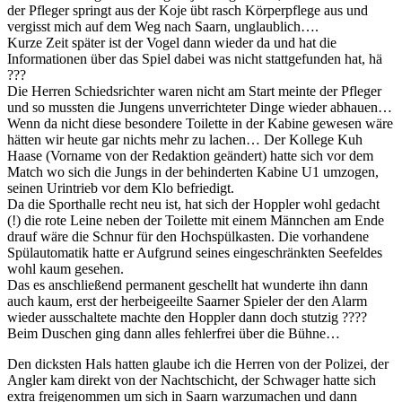
der Pfleger springt aus der Koje übt rasch Körperpflege aus und
vergisst mich auf dem Weg nach Saarn, unglaublich….
Kurze Zeit später ist der Vogel dann wieder da und hat die
Informationen über das Spiel dabei was nicht stattgefunden hat, hä
???
Die Herren Schiedsrichter waren nicht am Start meinte der Pfleger
und so mussten die Jungens unverrichteter Dinge wieder abhauen…
Wenn da nicht diese besondere Toilette in der Kabine gewesen wäre
hätten wir heute gar nichts mehr zu lachen… Der Kollege Kuh
Haase (Vorname von der Redaktion geändert) hatte sich vor dem
Match wo sich die Jungs in der behinderten Kabine U1 umzogen,
seinen Urintrieb vor dem Klo befriedigt.
Da die Sporthalle recht neu ist, hat sich der Hoppler wohl gedacht
(!) die rote Leine neben der Toilette mit einem Männchen am Ende
drauf wäre die Schnur für den Hochspülkasten. Die vorhandene
Spülautomatik hatte er Aufgrund seines eingeschränkten Seefeldes
wohl kaum gesehen.
Das es anschließend permanent geschellt hat wunderte ihn dann
auch kaum, erst der herbeigeeilte Saarner Spieler der den Alarm
wieder ausschaltete machte den Hoppler dann doch stutzig ????
Beim Duschen ging dann alles fehlerfrei über die Bühne…
Den dicksten Hals hatten glaube ich die Herren von der Polizei, der
Angler kam direkt von der Nachtschicht, der Schwager hatte sich
extra freigenommen um sich in Saarn warzumachen und dann