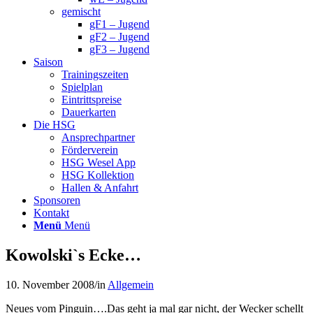
gemischt
gF1 – Jugend
gF2 – Jugend
gF3 – Jugend
Saison
Trainingszeiten
Spielplan
Eintrittspreise
Dauerkarten
Die HSG
Ansprechpartner
Förderverein
HSG Wesel App
HSG Kollektion
Hallen & Anfahrt
Sponsoren
Kontakt
Menü
Menü
Kowolski`s Ecke…
10. November 2008
/
in
Allgemein
Neues vom Pinguin….
Das geht ja mal gar nicht, der Wecker schellt