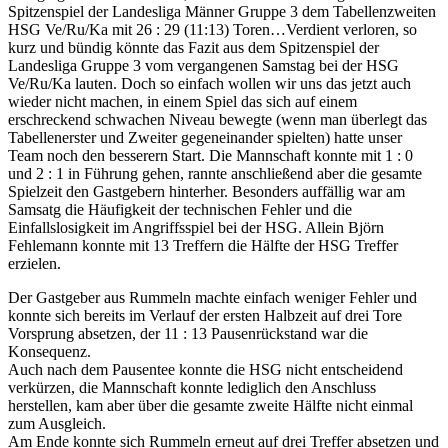
Spitzenspiel der Landesliga Männer Gruppe 3 dem Tabellenzweiten
HSG Ve/Ru/Ka mit 26 : 29 (11:13) Toren…
Verdient verloren, so
kurz und bündig könnte das Fazit aus dem Spitzenspiel der
Landesliga Gruppe 3 vom vergangenen Samstag bei der HSG
Ve/Ru/Ka lauten. Doch so einfach wollen wir uns das jetzt auch
wieder nicht machen, in einem Spiel das sich auf einem
erschreckend schwachen Niveau bewegte (wenn man überlegt das
Tabellenerster und Zweiter gegeneinander spielten) hatte unser
Team noch den besserern Start. Die Mannschaft konnte mit 1 : 0
und 2 : 1 in Führung gehen, rannte anschließend aber die gesamte
Spielzeit den Gastgebern hinterher. Besonders auffällig war am
Samsatg die Häufigkeit der technischen Fehler und die
Einfallslosigkeit im Angriffsspiel bei der HSG. Allein Björn
Fehlemann konnte mit 13 Treffern die Hälfte der HSG Treffer
erzielen.
Der Gastgeber aus Rummeln machte einfach weniger Fehler und
konnte sich bereits im Verlauf der ersten Halbzeit auf drei Tore
Vorsprung absetzen, der 11 : 13 Pausenrückstand war die
Konsequenz.
Auch nach dem Pausentee konnte die HSG nicht entscheidend
verkürzen, die Mannschaft konnte lediglich den Anschluss
herstellen, kam aber über die gesamte zweite Hälfte nicht einmal
zum Ausgleich.
Am Ende konnte sich Rummeln erneut auf drei Treffer absetzen und