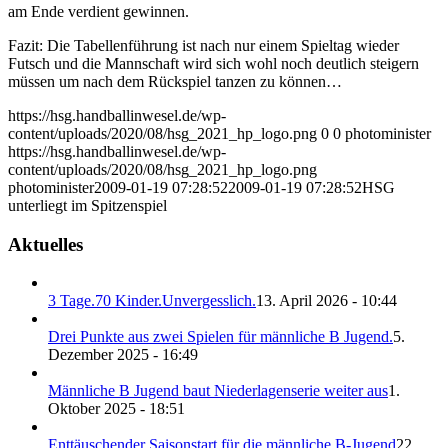
am Ende verdient gewinnen.
Fazit: Die Tabellenführung ist nach nur einem Spieltag wieder
Futsch und die Mannschaft wird sich wohl noch deutlich steigern
müssen um nach dem Rückspiel tanzen zu können…
https://hsg.handballinwesel.de/wp-
content/uploads/2020/08/hsg_2021_hp_logo.png
0
0
photominister
https://hsg.handballinwesel.de/wp-
content/uploads/2020/08/hsg_2021_hp_logo.png
photominister
2009-01-19 07:28:52
2009-01-19 07:28:52
HSG
unterliegt im Spitzenspiel
Aktuelles
3 Tage.70 Kinder.Unvergesslich.
13. April 2026 - 10:44
Drei Punkte aus zwei Spielen für männliche B Jugend.
5.
Dezember 2025 - 16:49
Männliche B Jugend baut Niederlagenserie weiter aus
1.
Oktober 2025 - 18:51
Enttäuschender Saisonstart für die männliche B-Jugend
22.