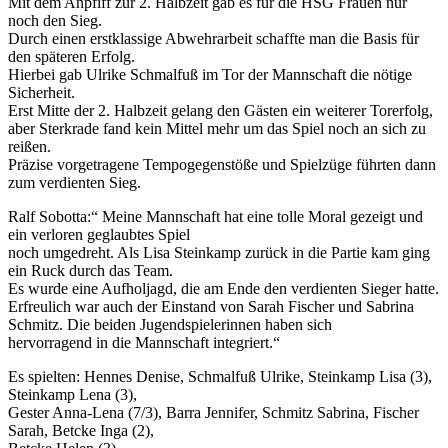
Mit dem Anpfiff zur 2. Halbzeit gab es für die HSG Frauen nur
noch den Sieg.
Durch einen erstklassige Abwehrarbeit schaffte man die Basis für
den späteren Erfolg.
Hierbei gab Ulrike Schmalfuß im Tor der Mannschaft die nötige
Sicherheit.
Erst Mitte der 2. Halbzeit gelang den Gästen ein weiterer Torerfolg,
aber Sterkrade fand kein Mittel mehr um das Spiel noch an sich zu
reißen.
Präzise vorgetragene Tempogegenstöße und Spielzüge führten dann
zum verdienten Sieg.
Ralf Sobotta:“ Meine Mannschaft hat eine tolle Moral gezeigt und
ein verloren geglaubtes Spiel
noch umgedreht. Als Lisa Steinkamp zurück in die Partie kam ging
ein Ruck durch das Team.
Es wurde eine Aufholjagd, die am Ende den verdienten Sieger hatte.
Erfreulich war auch der Einstand von Sarah Fischer und Sabrina
Schmitz. Die beiden Jugendspielerinnen haben sich
hervorragend in die Mannschaft integriert.“
Es spielten: Hennes Denise, Schmalfuß Ulrike, Steinkamp Lisa (3),
Steinkamp Lena (3),
Gester Anna-Lena (7/3), Barra Jennifer, Schmitz Sabrina, Fischer
Sarah, Betcke Inga (2),