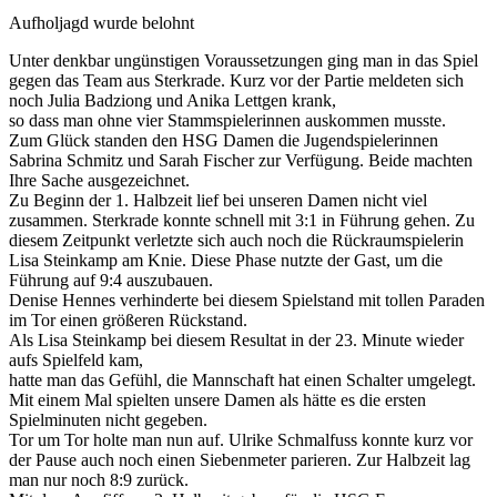
Aufholjagd wurde belohnt
Unter denkbar ungünstigen Voraussetzungen ging man in das Spiel
gegen das Team aus Sterkrade. Kurz vor der Partie meldeten sich
noch Julia Badziong und Anika Lettgen krank,
so dass man ohne vier Stammspielerinnen auskommen musste.
Zum Glück standen den HSG Damen die Jugendspielerinnen
Sabrina Schmitz und Sarah Fischer zur Verfügung. Beide machten
Ihre Sache ausgezeichnet.
Zu Beginn der 1. Halbzeit lief bei unseren Damen nicht viel
zusammen. Sterkrade konnte schnell mit 3:1 in Führung gehen. Zu
diesem Zeitpunkt verletzte sich auch noch die Rückraumspielerin
Lisa Steinkamp am Knie. Diese Phase nutzte der Gast, um die
Führung auf 9:4 auszubauen.
Denise Hennes verhinderte bei diesem Spielstand mit tollen Paraden
im Tor einen größeren Rückstand.
Als Lisa Steinkamp bei diesem Resultat in der 23. Minute wieder
aufs Spielfeld kam,
hatte man das Gefühl, die Mannschaft hat einen Schalter umgelegt.
Mit einem Mal spielten unsere Damen als hätte es die ersten
Spielminuten nicht gegeben.
Tor um Tor holte man nun auf. Ulrike Schmalfuss konnte kurz vor
der Pause auch noch einen Siebenmeter parieren. Zur Halbzeit lag
man nur noch 8:9 zurück.