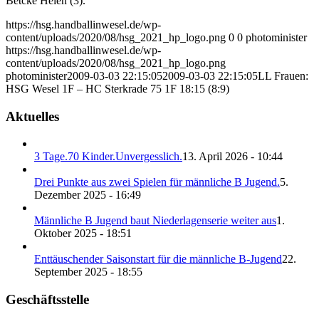
Betcke Helen (3).
https://hsg.handballinwesel.de/wp-
content/uploads/2020/08/hsg_2021_hp_logo.png
0
0
photominister
https://hsg.handballinwesel.de/wp-
content/uploads/2020/08/hsg_2021_hp_logo.png
photominister
2009-03-03 22:15:05
2009-03-03 22:15:05
LL Frauen:
HSG Wesel 1F – HC Sterkrade 75 1F 18:15 (8:9)
Aktuelles
3 Tage.70 Kinder.Unvergesslich.
13. April 2026 - 10:44
Drei Punkte aus zwei Spielen für männliche B Jugend.
5.
Dezember 2025 - 16:49
Männliche B Jugend baut Niederlagenserie weiter aus
1.
Oktober 2025 - 18:51
Enttäuschender Saisonstart für die männliche B-Jugend
22.
September 2025 - 18:55
Geschäftsstelle