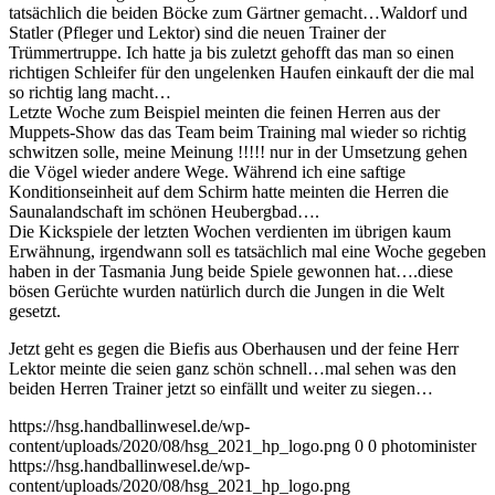
tatsächlich die beiden Böcke zum Gärtner gemacht…Waldorf und
Statler (Pfleger und Lektor) sind die neuen Trainer der
Trümmertruppe. Ich hatte ja bis zuletzt gehofft das man so einen
richtigen Schleifer für den ungelenken Haufen einkauft der die mal
so richtig lang macht…
Letzte Woche zum Beispiel meinten die feinen Herren aus der
Muppets-Show das das Team beim Training mal wieder so richtig
schwitzen solle, meine Meinung !!!!! nur in der Umsetzung gehen
die Vögel wieder andere Wege. Während ich eine saftige
Konditionseinheit auf dem Schirm hatte meinten die Herren die
Saunalandschaft im schönen Heubergbad….
Die Kickspiele der letzten Wochen verdienten im übrigen kaum
Erwähnung, irgendwann soll es tatsächlich mal eine Woche gegeben
haben in der Tasmania Jung beide Spiele gewonnen hat….diese
bösen Gerüchte wurden natürlich durch die Jungen in die Welt
gesetzt.
Jetzt geht es gegen die Biefis aus Oberhausen und der feine Herr
Lektor meinte die seien ganz schön schnell…mal sehen was den
beiden Herren Trainer jetzt so einfällt und weiter zu siegen…
https://hsg.handballinwesel.de/wp-
content/uploads/2020/08/hsg_2021_hp_logo.png
0
0
photominister
https://hsg.handballinwesel.de/wp-
content/uploads/2020/08/hsg_2021_hp_logo.png