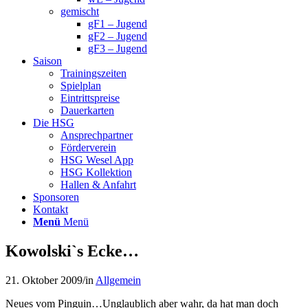
gemischt
gF1 – Jugend
gF2 – Jugend
gF3 – Jugend
Saison
Trainingszeiten
Spielplan
Eintrittspreise
Dauerkarten
Die HSG
Ansprechpartner
Förderverein
HSG Wesel App
HSG Kollektion
Hallen & Anfahrt
Sponsoren
Kontakt
Menü
Menü
Kowolski`s Ecke…
21. Oktober 2009
/
in
Allgemein
Neues vom Pinguin…
Unglaublich aber wahr, da hat man doch