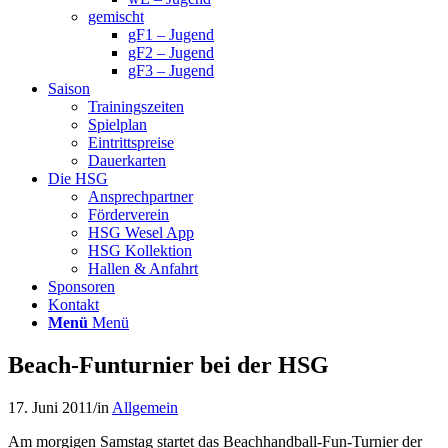
gemischt
gF1 – Jugend
gF2 – Jugend
gF3 – Jugend
Saison
Trainingszeiten
Spielplan
Eintrittspreise
Dauerkarten
Die HSG
Ansprechpartner
Förderverein
HSG Wesel App
HSG Kollektion
Hallen & Anfahrt
Sponsoren
Kontakt
Menü
Menü
Beach-Funturnier bei der HSG
17. Juni 2011
/
in
Allgemein
Am morgigen Samstag startet das Beachhandball-Fun-Turnier der