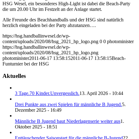
HSG Wesel, ein besonderes High-Light ist dabei die Beach-Party
die um 20.00 Uhr im Festzelt an der Anlage startet.
Alle Freunde des Beachhandballs und der HSG sind natürlich
herzlich eingeladen bei der Party abzutanzen….
https://hsg.handballinwesel.de/wp-
content/uploads/2020/08/hsg_2021_hp_logo.png
0
0
photominister
https://hsg.handballinwesel.de/wp-
content/uploads/2020/08/hsg_2021_hp_logo.png
photominister
2011-06-17 13:58:15
2011-06-17 13:58:15
Beach-
Funturnier bei der HSG
Aktuelles
3 Tage.70 Kinder.Unvergesslich.
13. April 2026 - 10:44
Drei Punkte aus zwei Spielen für männliche B Jugend.
5.
Dezember 2025 - 16:49
Männliche B Jugend baut Niederlagenserie weiter aus
1.
Oktober 2025 - 18:51
Enttäuschender Saisonstart für die männliche B-Jugend
22.