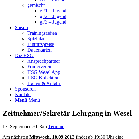
gemischt
gF1 – Jugend
gF2 – Jugend
gF3 – Jugend
Saison
Trainingszeiten
Spielplan
Eintrittspreise
Dauerkarten
Die HSG
Ansprechpartner
Förderverein
HSG Wesel App
HSG Kollektion
Hallen & Anfahrt
Sponsoren
Kontakt
Menü
Menü
Zeitnehmer/Sekretär Lehrgang in Wesel
13. September 2013
/
in
Termine
Am nächsten
Mittwoch, 18.09.2013
findet ab 19:30 Uhr eine