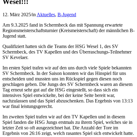
Wesel!!!
12. März 2025
/
in
Aktuelles
,
B-Jugend
Am 9.3.2025 fand in Schermbeck das mit Spannung erwartete
Regionsmeisterschaftsturnier (Kreismeisterschaft) der männlichen B-
Jugend statt.
Qualifiziert hatten sich die Teams der HSG Wesel 1, des SV
Schermbeck, des TV Kapellen und des Überraschungs-Teilnehmer
SV Kevelaer.
Im ersten Spiel trafen wir auf den uns durch viele Spiele bekannten
SV Schermbeck. In der Saison konnten wir das Hinspiel für uns
entscheiden und mussten uns im Rückspiel gegen diesen noch
geschlagen geben. Die Jungs des SV Schermbeck waren an diesem
Tag erneut sehr gut auf die HSG eingestellt, so dass sich ein
intensives Spiel entwickelte, bei der keine Seite bereit war,
nachzulassen und das Spiel abzuschenken. Das Ergebnis von 13:13
war final leistungsgerecht.
Im zweiten Spiel trafen wir auf den TV Kapellen und in diesem
Spiel fanden die HSG Jungs erstmals zu ihrem Spiel, welches sie in
letzter Zeit so oft ausgezeichnet hat. Die Anzahl der Tore im
Ergebnis von 26:16 zeigt, welch rasantes Spiel sich entwickelt hatte.