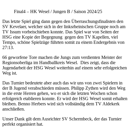
Final4 – HK Wesel / Jungen B / Saison 2024/25
Das letzte Spiel ging dann gegen den Überraschungsfinalisten den
SV Kevelaer, welcher sich in der linksrheinischen Gruppe noch am
TV Issum vorbeischieben konnte. Das Spiel war von Seiten der
HSG eine Kopie der Begegnung gegen den TV Kapellen, viel
Tempo, schöne Spielzüge führten somit zu einem Endergebnis von
27:13.
66 geworfene Tore machen die Jungs zum verdienten Meister der
Regionsoberliga im Handballkreis Wesel. Dies zeigt, dass die
Jugendarbeit der HSG Wesel weiterhin auf einem sehr erfolgreichen
Weg ist.
Das Turnier bedeutete aber auch das wir uns von zwei Spielern in
der B Jugend verabschieden müssen. Philipp Zythen wird den Weg
in die erste Herren gehen, wo er sich die letzten Wochen schon
erfolgreich etablieren konnte. Er wird der HSG Wesel somit erhalten
bleiben. Benno Herbers wird sich vollständig dem TV Aldekerk
anschließen.
Unser Dank gilt dem Ausrichter SV Schermbeck, der das Turnier
perfekt organisiert hat.