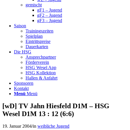
gemischt
gF1 – Jugend
gF2 – Jugend
gF3 – Jugend
Saison
Trainingszeiten
Spielplan
Eintrittspreise
Dauerkarten
Die HSG
Ansprechpartner
Förderverein
HSG Wesel App
HSG Kollektion
Hallen & Anfahrt
Sponsoren
Kontakt
Menü
Menü
[wD] TV Jahn Hiesfeld D1M – HSG
Wesel D1M 13 : 12 (6:6)
19. Januar 2004
/
in
weibliche Jugend