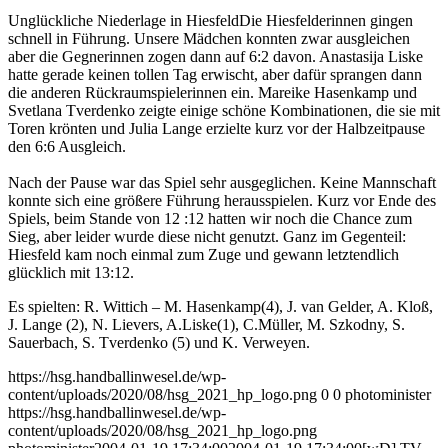
Unglückliche Niederlage in Hiesfeld
Die Hiesfelderinnen gingen
schnell in Führung. Unsere Mädchen konnten zwar ausgleichen
aber die Gegnerinnen zogen dann auf 6:2 davon. Anastasija Liske
hatte gerade keinen tollen Tag erwischt, aber dafür sprangen dann
die anderen Rückraumspielerinnen ein. Mareike Hasenkamp und
Svetlana Tverdenko zeigte einige schöne Kombinationen, die sie mit
Toren krönten und Julia Lange erzielte kurz vor der Halbzeitpause
den 6:6 Ausgleich.
Nach der Pause war das Spiel sehr ausgeglichen. Keine Mannschaft
konnte sich eine größere Führung herausspielen. Kurz vor Ende des
Spiels, beim Stande von 12 :12 hatten wir noch die Chance zum
Sieg, aber leider wurde diese nicht genutzt. Ganz im Gegenteil:
Hiesfeld kam noch einmal zum Zuge und gewann letztendlich
glücklich mit 13:12.
Es spielten: R. Wittich – M. Hasenkamp(4), J. van Gelder, A. Kloß,
J. Lange (2), N. Lievers, A.Liske(1), C.Müller, M. Szkodny, S.
Sauerbach, S. Tverdenko (5) und K. Verweyen.
https://hsg.handballinwesel.de/wp-
content/uploads/2020/08/hsg_2021_hp_logo.png
0
0
photominister
https://hsg.handballinwesel.de/wp-
content/uploads/2020/08/hsg_2021_hp_logo.png