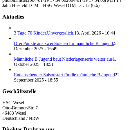
photominister
2004-01-19 17:34:00
2004-01-19 17:34:00
[wD] TV
Jahn Hiesfeld D1M – HSG Wesel D1M 13 : 12 (6:6)
Aktuelles
3 Tage.70 Kinder.Unvergesslich.
13. April 2026 - 10:44
Drei Punkte aus zwei Spielen für männliche B Jugend.
5.
Dezember 2025 - 16:49
Männliche B Jugend baut Niederlagenserie weiter aus
1.
Oktober 2025 - 18:51
Enttäuschender Saisonstart für die männliche B-Jugend
22.
September 2025 - 18:55
Geschäftsstelle
HSG Wesel
Otto-Brenner-Str. 7
46483 Wesel
Deutschland / NRW
Direkter Draht zu uns