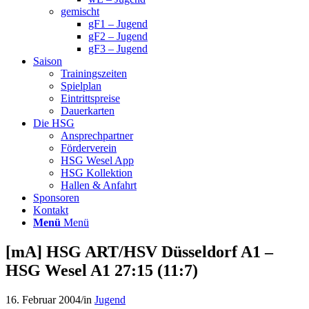
gemischt
gF1 – Jugend
gF2 – Jugend
gF3 – Jugend
Saison
Trainingszeiten
Spielplan
Eintrittspreise
Dauerkarten
Die HSG
Ansprechpartner
Förderverein
HSG Wesel App
HSG Kollektion
Hallen & Anfahrt
Sponsoren
Kontakt
Menü
Menü
[mA] HSG ART/HSV Düsseldorf A1 –
HSG Wesel A1 27:15 (11:7)
16. Februar 2004
/
in
Jugend