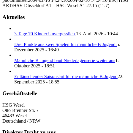
photominister
2004-02-16 14:24:10
2004-02-16 14:24:10
[mA] HSG
ART/HSV Düsseldorf A1 – HSG Wesel A1 27:15 (11:7)
Aktuelles
3 Tage.70 Kinder.Unvergesslich.
13. April 2026 - 10:44
Drei Punkte aus zwei Spielen für männliche B Jugend.
5.
Dezember 2025 - 16:49
Männliche B Jugend baut Niederlagenserie weiter aus
1.
Oktober 2025 - 18:51
Enttäuschender Saisonstart für die männliche B-Jugend
22.
September 2025 - 18:55
Geschäftsstelle
HSG Wesel
Otto-Brenner-Str. 7
46483 Wesel
Deutschland / NRW
Direkter Draht zu uns