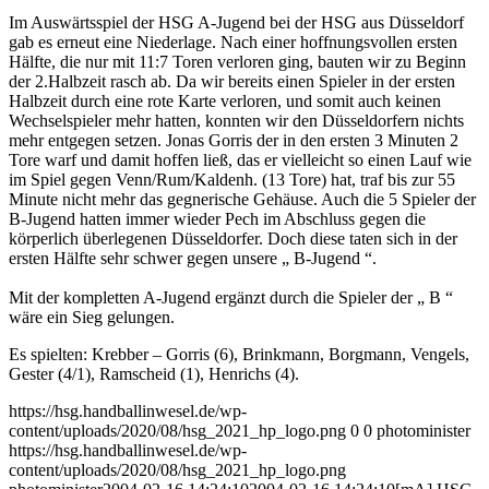
Im Auswärtsspiel der HSG A-Jugend bei der HSG aus Düsseldorf
gab es erneut eine Niederlage. Nach einer hoffnungsvollen ersten
Hälfte, die nur mit 11:7 Toren verloren ging, bauten wir zu Beginn
der 2.Halbzeit rasch ab. Da wir bereits einen Spieler in der ersten
Halbzeit durch eine rote Karte verloren, und somit auch keinen
Wechselspieler mehr hatten, konnten wir den Düsseldorfern nichts
mehr entgegen setzen. Jonas Gorris der in den ersten 3 Minuten 2
Tore warf und damit hoffen ließ, das er vielleicht so einen Lauf wie
im Spiel gegen Venn/Rum/Kaldenh. (13 Tore) hat, traf bis zur 55
Minute nicht mehr das gegnerische Gehäuse. Auch die 5 Spieler der
B-Jugend hatten immer wieder Pech im Abschluss gegen die
körperlich überlegenen Düsseldorfer. Doch diese taten sich in der
ersten Hälfte sehr schwer gegen unsere „ B-Jugend “.
Mit der kompletten A-Jugend ergänzt durch die Spieler der „ B “
wäre ein Sieg gelungen.
Es spielten: Krebber – Gorris (6), Brinkmann, Borgmann, Vengels,
Gester (4/1), Ramscheid (1), Henrichs (4).
https://hsg.handballinwesel.de/wp-
content/uploads/2020/08/hsg_2021_hp_logo.png
0
0
photominister
https://hsg.handballinwesel.de/wp-
content/uploads/2020/08/hsg_2021_hp_logo.png