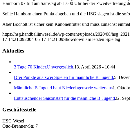
Hamborn 07 tritt am Samstag ab 17.00 Uhr bei der Zweitvertretung
Sollte Hamborn einen Punkt abgeben und die HSG siegen ist die sofor
Aber Bocholt ist sicher kein Kanonenfutter und muss zunächst einmal 
https://hsg.handballinwesel.de/wp-content/uploads/2020/08/hsg_202
17 14:21:09
2004-05-17 14:21:09
Showdown am letzten Spieltag
Aktuelles
3 Tage.70 Kinder.Unvergesslich.
13. April 2026 - 10:44
Drei Punkte aus zwei Spielen für männliche B Jugend.
5. Deze
Männliche B Jugend baut Niederlagenserie weiter aus
1. Oktobe
Enttäuschender Saisonstart für die männliche B-Jugend
22. Sep
Geschäftsstelle
HSG Wesel
Otto-Brenner-Str. 7