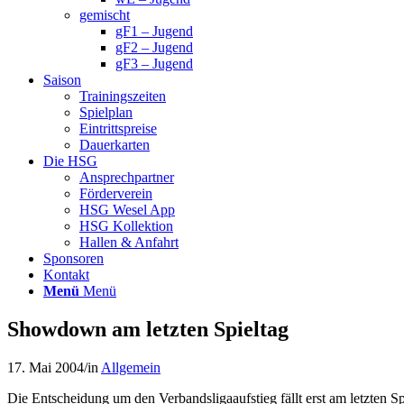
gemischt
gF1 – Jugend
gF2 – Jugend
gF3 – Jugend
Saison
Trainingszeiten
Spielplan
Eintrittspreise
Dauerkarten
Die HSG
Ansprechpartner
Förderverein
HSG Wesel App
HSG Kollektion
Hallen & Anfahrt
Sponsoren
Kontakt
Menü
Menü
Showdown am letzten Spieltag
17. Mai 2004
/
in
Allgemein
Die Entscheidung um den Verbandsligaaufstieg fällt erst am letzten Sp