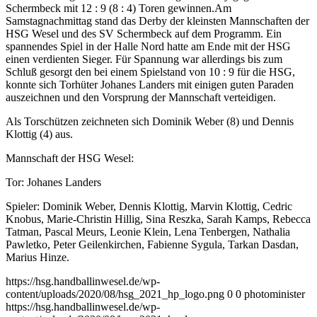
Schermbeck mit 12 : 9 (8 : 4) Toren gewinnen.
Am
Samstagnachmittag stand das Derby der kleinsten Mannschaften der
HSG Wesel und des SV Schermbeck auf dem Programm. Ein
spannendes Spiel in der Halle Nord hatte am Ende mit der HSG
einen verdienten Sieger. Für Spannung war allerdings bis zum
Schluß gesorgt den bei einem Spielstand von 10 : 9 für die HSG,
konnte sich Torhüter Johanes Landers mit einigen guten Paraden
auszeichnen und den Vorsprung der Mannschaft verteidigen.
Als Torschützen zeichneten sich Dominik Weber (8) und Dennis
Klottig (4) aus.
Mannschaft der HSG Wesel:
Tor: Johanes Landers
Spieler: Dominik Weber, Dennis Klottig, Marvin Klottig, Cedric
Knobus, Marie-Christin Hillig, Sina Reszka, Sarah Kamps, Rebecca
Tatman, Pascal Meurs, Leonie Klein, Lena Tenbergen, Nathalia
Pawletko, Peter Geilenkirchen, Fabienne Sygula, Tarkan Dasdan,
Marius Hinze.
https://hsg.handballinwesel.de/wp-
content/uploads/2020/08/hsg_2021_hp_logo.png
0
0
photominister
https://hsg.handballinwesel.de/wp-