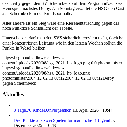
das Derby gegen den SV Schermbeck auf dem Programm
Nächstes
Heimspiel, nächstes Derby. Am Sonntag erwartet die HSG den Gast
aus Schermbeck in der Rundsporthalle.
Alles andere als ein Sieg wäre eine Riesenentäuschung gegen das
noch Punktlose Schlußlicht der Tabelle.
Unterschätzen darf man den SVS sicherlich trotzdem nicht, doch bei
einer konzentrierten Leistung wie in den letzten Wochen sollten die
Punkte in Wesel bleiben.
https://hsg.handballinwesel.de/wp-
content/uploads/2020/08/hsg_2021_hp_logo.png
0
0
photominister
https://hsg.handballinwesel.de/wp-
content/uploads/2020/08/hsg_2021_hp_logo.png
photominister
2004-12-02 13:07:12
2004-12-02 13:07:12
Derby
gegen Schermbeck
Aktuelles
3 Tage.70 Kinder.Unvergesslich.
13. April 2026 - 10:44
Drei Punkte aus zwei Spielen für männliche B Jugend.
5.
Dezember 2025 - 16:49