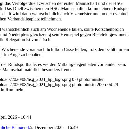
gt das Verfolgerduell zwischen der ersten Mannschaft und der HSG
ln.
Das Duell zwischen den HSG-Mannschaften kommt einem Endspie
schaft wird dann wahrscheinlich auch Vizemeister und an der eventuel
chen Verbandsligaplatz teilnehmen.
d wahrscheinlich auch am Wochenende fallen, sollte Korschenbroich
und Niederpleis gleichzeitig sein Heimspiel gegen Bielefeld gewinnen,
die Relegation ist vom Tisch.
Wochenende voraussichtlich Ibou Cisse fehlen, trotz dem zählt nur ein
er im Auge zu behalten.
 der Rundsporthalle, es werden Mitfahrgelegenheiten vorhanden sein.
e Mannschaft natürlich besonders freuen.
/uploads/2020/08/hsg_2021_hp_logo.png
0
0
photominister
/uploads/2020/08/hsg_2021_hp_logo.png
photominister
2005-04-29
l in Rummeln
pril 2026 - 10:44
nliche B Jugend.
5. Dezember 2025 - 16:49