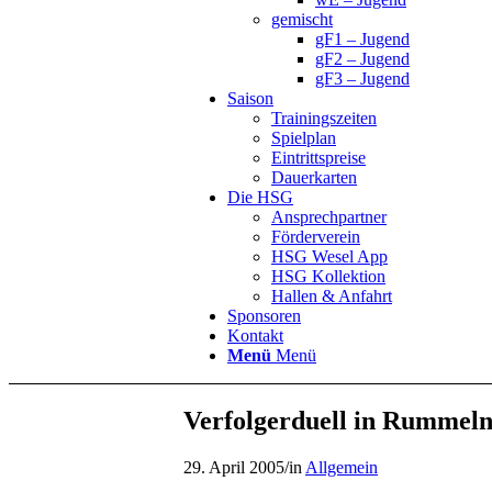
gemischt
gF1 – Jugend
gF2 – Jugend
gF3 – Jugend
Saison
Trainingszeiten
Spielplan
Eintrittspreise
Dauerkarten
Die HSG
Ansprechpartner
Förderverein
HSG Wesel App
HSG Kollektion
Hallen & Anfahrt
Sponsoren
Kontakt
Menü
Menü
Verfolgerduell in Rummel
29. April 2005
/
in
Allgemein