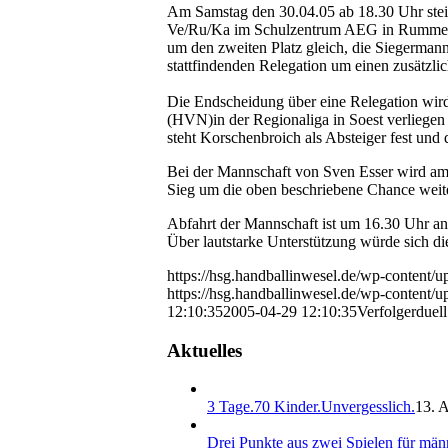
Am Samstag den 30.04.05 ab 18.30 Uhr stei
Ve/Ru/Ka im Schulzentrum AEG in Rumme
um den zweiten Platz gleich, die Siegermann
stattfindenden Relegation um einen zusätzli
Die Endscheidung über eine Relegation wir
(HVN)in der Regionaliga in Soest verliegen 
steht Korschenbroich als Absteiger fest und 
Bei der Mannschaft von Sven Esser wird am 
Sieg um die oben beschriebene Chance weit
Abfahrt der Mannschaft ist um 16.30 Uhr an
Über lautstarke Unterstützung würde sich di
https://hsg.handballinwesel.de/wp-content
https://hsg.handballinwesel.de/wp-content
12:10:35
2005-04-29 12:10:35
Verfolgerduel
Aktuelles
3 Tage.70 Kinder.Unvergesslich.
13. A
Drei Punkte aus zwei Spielen für män