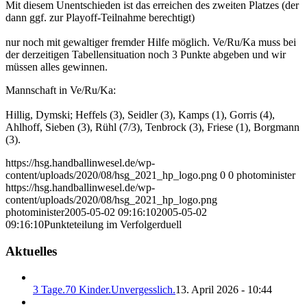
Mit diesem Unentschieden ist das erreichen des zweiten Platzes (der
dann ggf. zur Playoff-Teilnahme berechtigt)
nur noch mit gewaltiger fremder Hilfe möglich. Ve/Ru/Ka muss bei
der derzeitigen Tabellensituation noch 3 Punkte abgeben und wir
müssen alles gewinnen.
Mannschaft in Ve/Ru/Ka:
Hillig, Dymski; Heffels (3), Seidler (3), Kamps (1), Gorris (4),
Ahlhoff, Sieben (3), Rühl (7/3), Tenbrock (3), Friese (1), Borgmann
(3).
https://hsg.handballinwesel.de/wp-
content/uploads/2020/08/hsg_2021_hp_logo.png
0
0
photominister
https://hsg.handballinwesel.de/wp-
content/uploads/2020/08/hsg_2021_hp_logo.png
photominister
2005-05-02 09:16:10
2005-05-02
09:16:10
Punkteteilung im Verfolgerduell
Aktuelles
3 Tage.70 Kinder.Unvergesslich.
13. April 2026 - 10:44