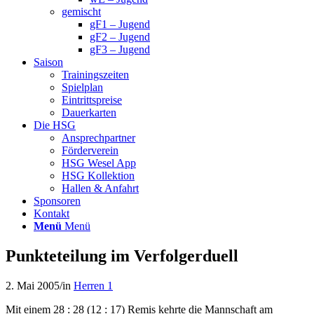
gemischt
gF1 – Jugend
gF2 – Jugend
gF3 – Jugend
Saison
Trainingszeiten
Spielplan
Eintrittspreise
Dauerkarten
Die HSG
Ansprechpartner
Förderverein
HSG Wesel App
HSG Kollektion
Hallen & Anfahrt
Sponsoren
Kontakt
Menü
Menü
Punkteteilung im Verfolgerduell
2. Mai 2005
/
in
Herren 1
Mit einem 28 : 28 (12 : 17) Remis kehrte die Mannschaft am