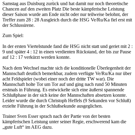
Samstag aus Duisburg zurück und hat damit nur noch theoretische
Chancen auf den zweiten Platz
Die beste kämpferische Leistung
dieser Saison wurde am Ende nicht oder nur teilweise belohnt, der
Treffer zum 28 : 28 Ausgleich durch die HSG Ve/Ru/Ka fiel erst mit
der Schlussirene.
Zum Spiel:
In der ersten Viertelstunde fand die HSG nicht statt und geriet mit 2 :
9 und später 4 : 12 in einen verdienten Rückstand, der bis zur Pause
auf 12 : 17 verkürzt werden konnte.
Nach dem Wechsel machte sich die konditionelle Überlegenheit der
Mannschaft deutlich bemerkbar, zudem verfügte Ve/Ru/Ka nur über
acht Feldspieler (wobei einer noch der dritte TW war). Die
Mannschaft holte Tor um Tor auf und ging nach rund 50 Minuten
erstmals in Führung. Es entwickelte sich eine äußerst spannende
Schlußphase in der sich keine der Mannschaften absetzen konnte.
Leider wurde die durch Christoph Heffels (9 Sekunden vor Schluß)
erzielte Führung in der Schlußsekunde ausgeglichen.
Trainer Sven Esser sprach nach der Partie von der besten
kämpferischen Leistung unter seiner Regie, erschwerend kam die
„gute Luft“ im AEG dazu.