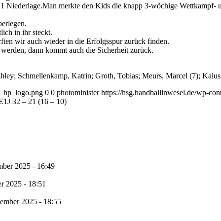
21 Niederlage.
Man merkte den Kids die knapp 3-wöchige Wettkampf- und
berlegen.
ich in ihr steckt.
ften wir auch wieder in die Erfolgsspur zurück finden.
rt werden, dann kommt auch die Sicherheit zurück.
shley; Schmellenkamp, Katrin; Groth, Tobias; Meurs, Marcel (7); Kalus
1_hp_logo.png
0
0
photominister
https://hsg.handballinwesel.de/wp-c
J 32 – 21 (16 – 10)
mber 2025 - 16:49
r 2025 - 18:51
tember 2025 - 18:55