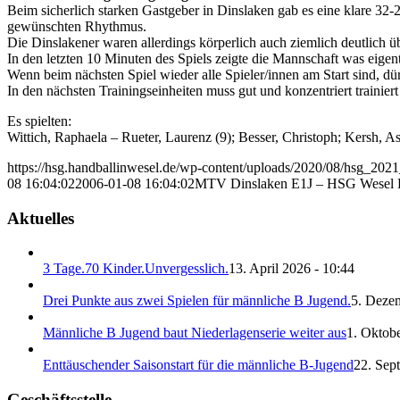
Beim sicherlich starken Gastgeber in Dinslaken gab es eine klare 32-
gewünschten Rhythmus.
Die Dinslakener waren allerdings körperlich auch ziemlich deutlich ü
In den letzten 10 Minuten des Spiels zeigte die Mannschaft was eigentl
Wenn beim nächsten Spiel wieder alle Spieler/innen am Start sind, dür
In den nächsten Trainingseinheiten muss gut und konzentriert trainie
Es spielten:
Wittich, Raphaela – Rueter, Laurenz (9); Besser, Christoph; Kersh, A
https://hsg.handballinwesel.de/wp-content/uploads/2020/08/hsg_202
08 16:04:02
2006-01-08 16:04:02
MTV Dinslaken E1J – HSG Wesel E1
Aktuelles
3 Tage.70 Kinder.Unvergesslich.
13. April 2026 - 10:44
Drei Punkte aus zwei Spielen für männliche B Jugend.
5. Deze
Männliche B Jugend baut Niederlagenserie weiter aus
1. Oktobe
Enttäuschender Saisonstart für die männliche B-Jugend
22. Sep
Geschäftsstelle