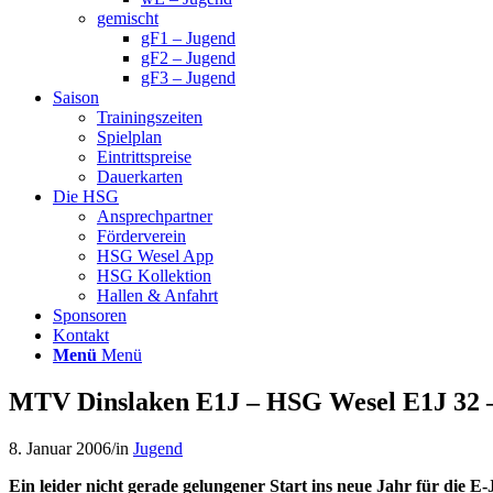
gemischt
gF1 – Jugend
gF2 – Jugend
gF3 – Jugend
Saison
Trainingszeiten
Spielplan
Eintrittspreise
Dauerkarten
Die HSG
Ansprechpartner
Förderverein
HSG Wesel App
HSG Kollektion
Hallen & Anfahrt
Sponsoren
Kontakt
Menü
Menü
MTV Dinslaken E1J – HSG Wesel E1J 32 – 
8. Januar 2006
/
in
Jugend
Ein leider nicht gerade gelungener Start ins neue Jahr
für die E