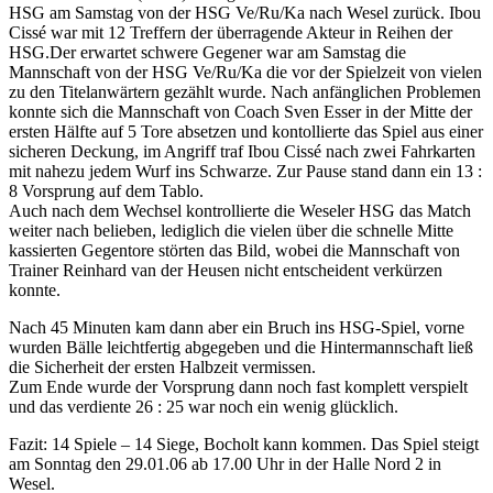
HSG am Samstag von der HSG Ve/Ru/Ka nach Wesel zurück. Ibou
Cissé war mit 12 Treffern der überragende Akteur in Reihen der
HSG.
Der erwartet schwere Gegener war am Samstag die
Mannschaft von der HSG Ve/Ru/Ka die vor der Spielzeit von vielen
zu den Titelanwärtern gezählt wurde. Nach anfänglichen Problemen
konnte sich die Mannschaft von Coach Sven Esser in der Mitte der
ersten Hälfte auf 5 Tore absetzen und kontollierte das Spiel aus einer
sicheren Deckung, im Angriff traf Ibou Cissé nach zwei Fahrkarten
mit nahezu jedem Wurf ins Schwarze. Zur Pause stand dann ein 13 :
8 Vorsprung auf dem Tablo.
Auch nach dem Wechsel kontrollierte die Weseler HSG das Match
weiter nach belieben, lediglich die vielen über die schnelle Mitte
kassierten Gegentore störten das Bild, wobei die Mannschaft von
Trainer Reinhard van der Heusen nicht entscheident verkürzen
konnte.
Nach 45 Minuten kam dann aber ein Bruch ins HSG-Spiel, vorne
wurden Bälle leichtfertig abgegeben und die Hintermannschaft ließ
die Sicherheit der ersten Halbzeit vermissen.
Zum Ende wurde der Vorsprung dann noch fast komplett verspielt
und das verdiente 26 : 25 war noch ein wenig glücklich.
Fazit: 14 Spiele – 14 Siege, Bocholt kann kommen. Das Spiel steigt
am Sonntag den 29.01.06 ab 17.00 Uhr in der Halle Nord 2 in
Wesel.