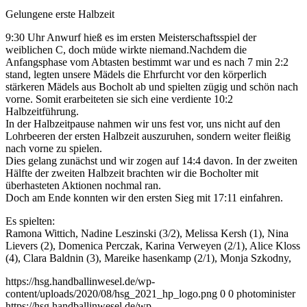
Gelungene erste Halbzeit
9:30 Uhr Anwurf hieß es im ersten Meisterschaftsspiel der
weiblichen C, doch müde wirkte niemand.
Nachdem die
Anfangsphase vom Abtasten bestimmt war und es nach 7 min 2:2
stand, legten unsere Mädels die Ehrfurcht vor den körperlich
stärkeren Mädels aus Bocholt ab und spielten zügig und schön nach
vorne. Somit erarbeiteten sie sich eine verdiente 10:2
Halbzeitführung.
In der Halbzeitpause nahmen wir uns fest vor, uns nicht auf den
Lohrbeeren der ersten Halbzeit auszuruhen, sondern weiter fleißig
nach vorne zu spielen.
Dies gelang zunächst und wir zogen auf 14:4 davon. In der zweiten
Hälfte der zweiten Halbzeit brachten wir die Bocholter mit
überhasteten Aktionen nochmal ran.
Doch am Ende konnten wir den ersten Sieg mit 17:11 einfahren.
Es spielten:
Ramona Wittich, Nadine Leszinski (3/2), Melissa Kersh (1), Nina
Lievers (2), Domenica Perczak, Karina Verweyen (2/1), Alice Kloss
(4), Clara Baldnin (3), Mareike hasenkamp (2/1), Monja Szkodny,
https://hsg.handballinwesel.de/wp-
content/uploads/2020/08/hsg_2021_hp_logo.png
0
0
photominister
https://hsg.handballinwesel.de/wp-