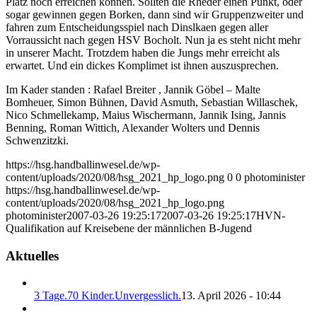
Platz noch erreichen können. Sollten die Rheder einen Punkt, oder
sogar gewinnen gegen Borken, dann sind wir Gruppenzweiter und
fahren zum Entscheidungsspiel nach Dinslkaen gegen aller
Vorraussicht nach gegen HSV Bocholt. Nun ja es steht nicht mehr
in unserer Macht. Trotzdem haben die Jungs mehr erreicht als
erwartet. Und ein dickes Komplimet ist ihnen auszusprechen.
Im Kader standen : Rafael Breiter , Jannik Göbel – Malte
Bomheuer, Simon Bühnen, David Asmuth, Sebastian Willaschek,
Nico Schmellekamp, Maius Wischermann, Jannik Ising, Jannis
Benning, Roman Wittich, Alexander Wolters und Dennis
Schwenzitzki.
https://hsg.handballinwesel.de/wp-
content/uploads/2020/08/hsg_2021_hp_logo.png
0
0
photominister
https://hsg.handballinwesel.de/wp-
content/uploads/2020/08/hsg_2021_hp_logo.png
photominister
2007-03-26 19:25:17
2007-03-26 19:25:17
HVN-
Qualifikation auf Kreisebene der männlichen B-Jugend
Aktuelles
3 Tage.70 Kinder.Unvergesslich.
13. April 2026 - 10:44