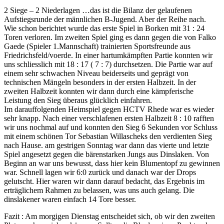
2 Siege – 2 Niederlagen …
das ist die Bilanz der gelaufenen
Aufstiegsrunde der männlichen B-Jugend. Aber der Reihe nach.
Wie schon berichtet wurde das erste Spiel in Borken mit 31 : 24
Toren verloren. Im zweiten Spiel ging es dann gegen die von Falko
Gaede (Spieler 1.Mannschaft) trainierten Sportsfreunde aus
Friedrichsfeld/voerde. In einer hartumkämpften Partie konnten wir
uns schliesslich mit 18 : 17 ( 7 : 7) durchsetzen. Die Partie war auf
einem sehr schwachen Niveau beiderseits und geprägt von
technischen Mängeln besonders in der ersten Halbzeit. In der
zweiten Halbzeit konnten wir dann durch eine kämpferische
Leistung den Sieg überaus glücklich einfahren.
Im darauffolgenden Heimspiel gegen HCTV Rhede war es wieder
sehr knapp. Nach einer verschlafenen ersten Halbzeit 8 : 10 rafften
wir uns nochmal auf und konnten den Sieg 6 Sekunden vor Schluss
mit einem schönen Tor Sebastian Willascheks den verdienten Sieg
nach Hause. am gestrigen Sonntag war dann das vierte und letzte
Spiel angesetzt gegen die bärenstarken Jungs aus Dinslaken. Von
Beginn an war uns bewusst, dass hier kein Blumentopf zu gewinnen
war. Schnell lagen wir 6:0 zurück und danach war der Drops
gelutscht. Hier waren wir dann darauf bedacht, das Ergebnis im
erträglichem Rahmen zu belassen, was uns auch gelang. Die
dinslakener waren einfach 14 Tore besser.
Fazit : Am morgigen Dienstag entscheidet sich, ob wir den zweiten