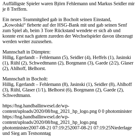
Auffälligste Spieler waren Björn Fehlemann und Markus Seidler mir
je 8 Treffern.
Ein neues Teammitglied gab in Bocholt seinen Einstand,
„Kowolski“ fieberte auf der HSG-Bank mit und gab seinen Senf
zum Spiel ab, beim 3 Tore Rückstand wendete er sich ab und
konnte erst nach gutem zureden der Wechselspieler davon übezeugt
werden weiter zuzusehen.
Mannschaft in Dümpten:
Hillig, Egerlandt – Fehlemann (5), Seidler (4), Heffels (1), Jasinski
(1), Rühl (2), Schwedtmann (2), Borgmann (3), Gaede (2/2), Glaser
(2), Ahlhoff, Ißelhorst.
Mannschaft in Bocholt:
Hillig, Egerlandt – Fehlemann (8), Jasinski (1), Seidler (8), Ahlhoff
(3), Rühl, Glaser (1/1), Ißelhorst (6), Borgmann (2), Gaede (2),
Schwedtmann.
https://hsg.handballinwesel.de/wp-
content/uploads/2020/08/hsg_2021_hp_logo.png
0
0
photominister
https://hsg.handballinwesel.de/wp-
content/uploads/2020/08/hsg_2021_hp_logo.png
photominister
2007-08-21 07:19:25
2007-08-21 07:19:25
Niederlage
und Sieg am Testsonntag