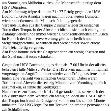
am Sonntag aus Mülheim zurück, die Mannschaft unterlag dem
HSV Dümpten.
Am Nachmittag folgte dann ein 31 : 27 Erfolg gegen den HSV
Bocholt….
Gute Ansätze waren auch im Spiel gegen Dümpten
wieder zu erkennen, die Mannschaft kam gegen den
Verbandsligisten aus der Gruppe 2 immer wieder zu einfachen
Toren über Tempo. In der Abwehr schlichen sich nach einer guten
Anfangsviertelstunde immer wieder Unkonzentriertheiten ein. Auch
im Bereich der Chancenverwertung gibt es sicherlich noch
Steigerungspotential, so wurden drei Siebenmeter sowie etliche
TG`s leichtfertig vergeben.
Am Ende konnte sich der Gastgeber dann ein wenig absetzen und
das Spiel nach Hauses schaukeln.
Gegen den HSV Bocholt ging es dann ab 17.00 Uhr in der allseits
beliebten Halle Mitte zu Werke. Die HSG kam auch hier mit schnell
vorgetragenen Angriffen immer wieder zum Erfolg, kassierte aber
hinten eine Vielzahl von einfachen Gegentoren. Dabei waren
Torhüter und Abwehr die sechzig Minuten vom Vormittag deutlich
anzumerken, es fehlte die Spritzigkeit.
Nachdem es zur Pause noch 14 : 14 gestanden hat, setzte sich der
HSV kurz nach dem Wechsel ein wenig ab, doch die HSGH hielt
das Tempo hoch und der Gastgeber konnte nur bis zur 50. Minute
mithalten. Die HSG legte Tor um Tor vor und erhöhte permanent bis
zur Schlußsirene.