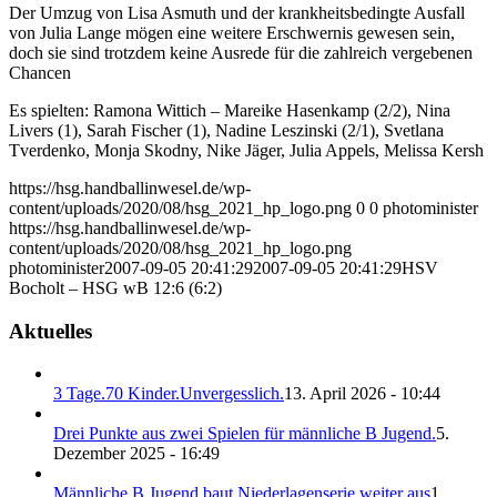
Der Umzug von Lisa Asmuth und der krankheitsbedingte Ausfall
von Julia Lange mögen eine weitere Erschwernis gewesen sein,
doch sie sind trotzdem keine Ausrede für die zahlreich vergebenen
Chancen
Es spielten: Ramona Wittich – Mareike Hasenkamp (2/2), Nina
Livers (1), Sarah Fischer (1), Nadine Leszinski (2/1), Svetlana
Tverdenko, Monja Skodny, Nike Jäger, Julia Appels, Melissa Kersh
https://hsg.handballinwesel.de/wp-
content/uploads/2020/08/hsg_2021_hp_logo.png
0
0
photominister
https://hsg.handballinwesel.de/wp-
content/uploads/2020/08/hsg_2021_hp_logo.png
photominister
2007-09-05 20:41:29
2007-09-05 20:41:29
HSV
Bocholt – HSG wB 12:6 (6:2)
Aktuelles
3 Tage.70 Kinder.Unvergesslich.
13. April 2026 - 10:44
Drei Punkte aus zwei Spielen für männliche B Jugend.
5.
Dezember 2025 - 16:49
Männliche B Jugend baut Niederlagenserie weiter aus
1.