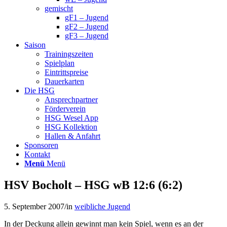
gemischt
gF1 – Jugend
gF2 – Jugend
gF3 – Jugend
Saison
Trainingszeiten
Spielplan
Eintrittspreise
Dauerkarten
Die HSG
Ansprechpartner
Förderverein
HSG Wesel App
HSG Kollektion
Hallen & Anfahrt
Sponsoren
Kontakt
Menü
Menü
HSV Bocholt – HSG wB 12:6 (6:2)
5. September 2007
/
in
weibliche Jugend
In der Deckung allein gewinnt man kein Spiel, wenn es an der