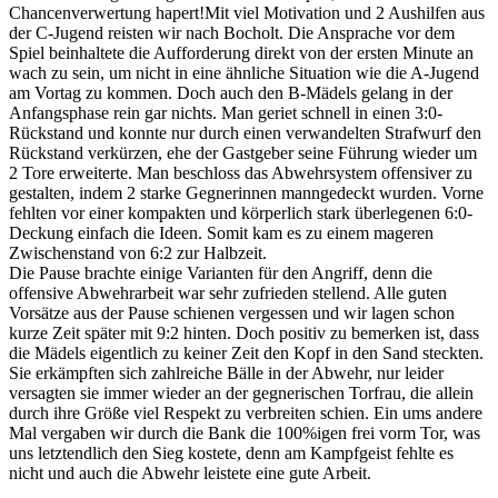
Chancenverwertung hapert!
Mit viel Motivation und 2 Aushilfen aus
der C-Jugend reisten wir nach Bocholt. Die Ansprache vor dem
Spiel beinhaltete die Aufforderung direkt von der ersten Minute an
wach zu sein, um nicht in eine ähnliche Situation wie die A-Jugend
am Vortag zu kommen. Doch auch den B-Mädels gelang in der
Anfangsphase rein gar nichts. Man geriet schnell in einen 3:0-
Rückstand und konnte nur durch einen verwandelten Strafwurf den
Rückstand verkürzen, ehe der Gastgeber seine Führung wieder um
2 Tore erweiterte. Man beschloss das Abwehrsystem offensiver zu
gestalten, indem 2 starke Gegnerinnen manngedeckt wurden. Vorne
fehlten vor einer kompakten und körperlich stark überlegenen 6:0-
Deckung einfach die Ideen. Somit kam es zu einem mageren
Zwischenstand von 6:2 zur Halbzeit.
Die Pause brachte einige Varianten für den Angriff, denn die
offensive Abwehrarbeit war sehr zufrieden stellend. Alle guten
Vorsätze aus der Pause schienen vergessen und wir lagen schon
kurze Zeit später mit 9:2 hinten. Doch positiv zu bemerken ist, dass
die Mädels eigentlich zu keiner Zeit den Kopf in den Sand steckten.
Sie erkämpften sich zahlreiche Bälle in der Abwehr, nur leider
versagten sie immer wieder an der gegnerischen Torfrau, die allein
durch ihre Größe viel Respekt zu verbreiten schien. Ein ums andere
Mal vergaben wir durch die Bank die 100%igen frei vorm Tor, was
uns letztendlich den Sieg kostete, denn am Kampfgeist fehlte es
nicht und auch die Abwehr leistete eine gute Arbeit.