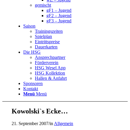
gemischt
gF1 – Jugend
gF2 – Jugend
gF3 – Jugend
Saison
Trainingszeiten
Spielplan
Eintrittspreise
Dauerkarten
Die HSG
Ansprechpartner
Förderverein
HSG Wesel App
HSG Kollektion
Hallen & Anfahrt
Sponsoren
Kontakt
Menü
Menü
Kowolski`s Ecke…
21. September 2007
/
in
Allgemein