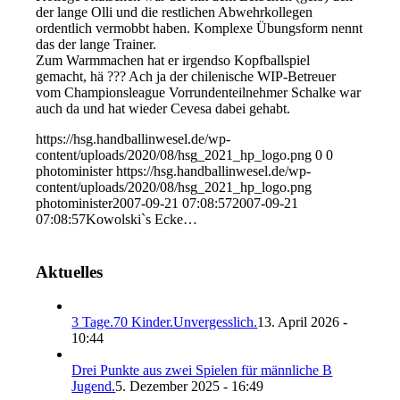
der lange Olli und die restlichen Abwehrkollegen
ordentlich vermobbt haben. Komplexe Übungsform nennt
das der lange Trainer.
Zum Warmmachen hat er irgendso Kopfballspiel
gemacht, hä ??? Ach ja der chilenische WIP-Betreuer
vom Championsleague Vorrundenteilnehmer Schalke war
auch da und hat wieder Cevesa dabei gehabt.
https://hsg.handballinwesel.de/wp-
content/uploads/2020/08/hsg_2021_hp_logo.png
0
0
photominister
https://hsg.handballinwesel.de/wp-
content/uploads/2020/08/hsg_2021_hp_logo.png
photominister
2007-09-21 07:08:57
2007-09-21
07:08:57
Kowolski`s Ecke…
Aktuelles
3 Tage.70 Kinder.Unvergesslich.
13. April 2026 -
10:44
Drei Punkte aus zwei Spielen für männliche B
Jugend.
5. Dezember 2025 - 16:49