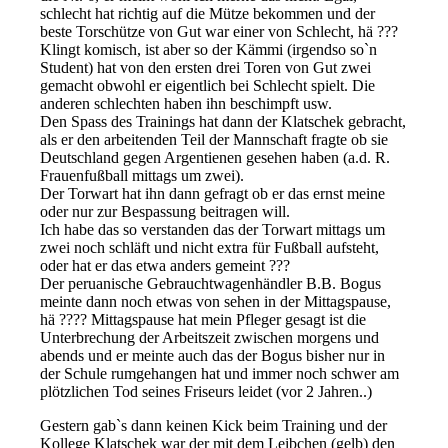
schlecht hat richtig auf die Mütze bekommen und der
beste Torschütze von Gut war einer von Schlecht, hä ???
Klingt komisch, ist aber so der Kämmi (irgendso so`n
Student) hat von den ersten drei Toren von Gut zwei
gemacht obwohl er eigentlich bei Schlecht spielt. Die
anderen schlechten haben ihn beschimpft usw.
Den Spass des Trainings hat dann der Klatschek gebracht,
als er den arbeitenden Teil der Mannschaft fragte ob sie
Deutschland gegen Argentienen gesehen haben (a.d. R.
Frauenfußball mittags um zwei).
Der Torwart hat ihn dann gefragt ob er das ernst meine
oder nur zur Bespassung beitragen will.
Ich habe das so verstanden das der Torwart mittags um
zwei noch schläft und nicht extra für Fußball aufsteht,
oder hat er das etwa anders gemeint ???
Der peruanische Gebrauchtwagenhändler B.B. Bogus
meinte dann noch etwas von sehen in der Mittagspause,
hä ???? Mittagspause hat mein Pfleger gesagt ist die
Unterbrechung der Arbeitszeit zwischen morgens und
abends und er meinte auch das der Bogus bisher nur in
der Schule rumgehangen hat und immer noch schwer am
plötzlichen Tod seines Friseurs leidet (vor 2 Jahren..)
Gestern gab`s dann keinen Kick beim Training und der
Kollege Klatschek war der mit dem Leibchen (gelb) den