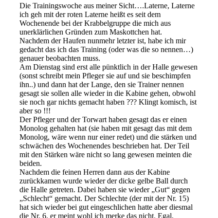
Die Trainingswoche aus meiner Sicht….
Laterne, Laterne
ich geh mit der roten Laterne heißt es seit dem
Wochenende bei der Krabbelgruppe die mich aus
unerklärlichen Gründen zum Maskottchen hat.
Nachdem der Haufen nunmehr letzter ist, habe ich mir
gedacht das ich das Training (oder was die so nennen…)
genauer beobachten muss.
Am Dienstag sind erst alle pünktlich in der Halle gewesen
(sonst schreibt mein Pfleger sie auf und sie beschimpfen
ihn..) und dann hat der Lange, den sie Trainer nennen
gesagt sie sollen alle wieder in die Kabine gehen, obwohl
sie noch gar nichts gemacht haben ??? Klingt komisch, ist
aber so !!!
Der Pfleger und der Torwart haben gesagt das er einen
Monolog gehalten hat (sie haben mit gesagt das mit dem
Monolog, wäre wenn nur einer redet) und die stärken und
schwächen des Wochenendes beschrieben hat. Der Teil
mit den Stärken wäre nicht so lang gewesen meinten die
beiden.
Nachdem die feinen Herren dann aus der Kabine
zurückkamen wurde wieder der dicke gelbe Ball durch
die Halle getreten. Dabei haben sie wieder „Gut“ gegen
„Schlecht“ gemacht. Der Schlechte (der mit der Nr. 15)
hat sich wieder bei gut eingeschlichen hatte aber diesmal
die Nr. 6, er meint wohl ich merke das nicht. Egal,