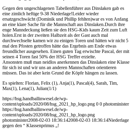
Gegen den ungeschlagenen Tabellenführer aus Dinslaken gab es
eine zimlich heftige 9-38 Niederlage!Leider wieder
ersatzgeschwächt (Dominik und Phillip fehlten)war es von Anfang
an eine klare Sache für die Mannschaft aus Dinslaken.Durch ihre
enge Manndeckung ließen sie den HSG-Kids kaum Zeit zum Luft
holen.Erst in der zweiten Halbzeit als der Gast auch mal
durchwechselte kamen wir zu einigen Toren und hätten wir nicht 5
mal den Pfosten getroffen hätte das Ergebnis am Ende etwas
freundlicher ausgesehen. Einen guten Tag erwischte Pascal, der mit
seinen 4 Toren fast 50% der HSG Treffer erzielte.
Ansonsten muß man neidlos anerkennen das Dinslaken eine Klasse
für sich ist und wir uns an anderen Mannschaften orientieren
müssen. Das ist aber kein Grund die Köpfe hängen zu lassen.
Es spielten: Florian, Felix (1), Anja(1), Pascal(4), Sarah, Tim,
Max(1), Lena(1), Julian(1/1)
https://hsg.handballinwesel.de/wp-
content/uploads/2020/08/hsg_2021_hp_logo.png
0
0
photominister
https://hsg.handballinwesel.de/wp-
content/uploads/2020/08/hsg_2021_hp_logo.png
photominister
2008-02-03 18:36:14
2008-02-03 18:36:14
Niederlage
gegen den “ Klassenprimus „!