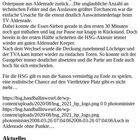
Osterpause aus Aldenrade zurück…
Die unglaubliche Anzahl an
technischen Fehler und das Auslassen größter Torchancen war die
einfache Ursache für die erneut deutlich Auswärtsniederlage beim
TV Aldenrade.
Dabei konnte die Esser-Sieben gerade in den ersten 30 Minuten
noch gut mithalten und lag zur Pause nur knapp in Rückstand. Doch
bereits in der ersten Hälfte scheiterten die HSG-Akteure immer
wieder am guten Aldenrader Keeper.
Nach dem Wechsel wurde die Deckung zunehmend Löchriger und
der TVA kam immer wieder zu einfachen Toren. So konnte sich der
Gastgeber immer deutlicher absetzten und die Partie am Ende auch
hoch für sich entscheiden.
Für die HSG gilt es nun die Saison vernünftig zu Ende zu spielen,
eine realistische Chance auf den Viertletzten Platz gibt es nicht
mehr…
https://hsg.handballinwesel.de/wp-
content/uploads/2020/08/hsg_2021_hp_logo.png
0
0
photominister
https://hsg.handballinwesel.de/wp-
content/uploads/2020/08/hsg_2021_hp_logo.png
photominister
2008-03-26 07:04:06
2008-03-26 07:04:06
Auch in
Aldenrade ohne Punkte…
Aktuelles