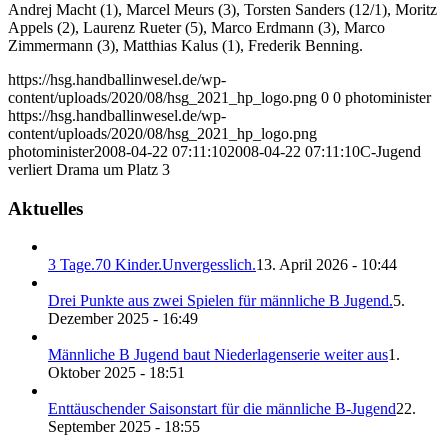
Andrej Macht (1), Marcel Meurs (3), Torsten Sanders (12/1), Moritz
Appels (2), Laurenz Rueter (5), Marco Erdmann (3), Marco
Zimmermann (3), Matthias Kalus (1), Frederik Benning.
https://hsg.handballinwesel.de/wp-
content/uploads/2020/08/hsg_2021_hp_logo.png
0
0
photominister
https://hsg.handballinwesel.de/wp-
content/uploads/2020/08/hsg_2021_hp_logo.png
photominister
2008-04-22 07:11:10
2008-04-22 07:11:10
C-Jugend
verliert Drama um Platz 3
Aktuelles
3 Tage.70 Kinder.Unvergesslich.
13. April 2026 - 10:44
Drei Punkte aus zwei Spielen für männliche B Jugend.
5.
Dezember 2025 - 16:49
Männliche B Jugend baut Niederlagenserie weiter aus
1.
Oktober 2025 - 18:51
Enttäuschender Saisonstart für die männliche B-Jugend
22.
September 2025 - 18:55