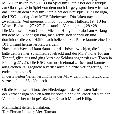
MTV Dinslaken mit 30 : 33 im Spiel um Platz 3 bei der Kreisquali
zur Oberliga…
Ein Spiel von dem noch lange gesprochen wird, so
das Fazit au dem Spiel um Platz 3 bei der Kreisquali zur Oberliga,
die HSG unterlag dem MTV Rheinwacht Dinslaken nach
zweimaliger Verlängerung mit 30 : 33 Toren, Halbzeit 19 : 10 für
Wesel, Endstand 27 : 27, Endstand 1. Verlängerung 28 : 28.
Die Mannschaft von Coach Michael Hillig kam dabei am Anfang
mit dem MTV sehr gut klar, man setzte sich schnell ab und
dominierte die erste Hälfte nach belieben, zur Pause konnte eine 19 :
10 Führung herausgespielt werden.
Nach dem Wechsel kam dann aber das böse erwachjen, die Jungens
hatte den Gegner zu schnell abgehackt und der MTV holte Tor um
Tor auf, glich aus und ging kurz vor Schluss sogar mit zwei Toren in
Führung 27 : 25. Die HSG kam noch einmal zurück und konnte
ausgleichen. Ausgeglichen verlief auch die erste Verlängerung und
endete mit 28 : 28.
In der zweiten Verlängerung hatte der MTV dann mehr Glück und
setzte sich mit 33 : 30 durch.
Ob die Mannschaft trotz der Niederlage in der nächsten Saison in
der Verbandsliga spielen kann ist noch nicht klar, leider hat sich der
Verband bisher nicht geäußert, so Coach Michael Hillig.
Mannschaft gegen Dinslaken:
Tor: Florian Lützler, Alex Tatman