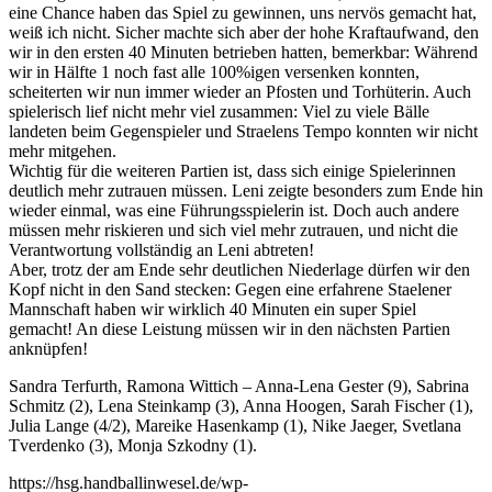
eine Chance haben das Spiel zu gewinnen, uns nervös gemacht hat,
weiß ich nicht. Sicher machte sich aber der hohe Kraftaufwand, den
wir in den ersten 40 Minuten betrieben hatten, bemerkbar: Während
wir in Hälfte 1 noch fast alle 100%igen versenken konnten,
scheiterten wir nun immer wieder an Pfosten und Torhüterin. Auch
spielerisch lief nicht mehr viel zusammen: Viel zu viele Bälle
landeten beim Gegenspieler und Straelens Tempo konnten wir nicht
mehr mitgehen.
Wichtig für die weiteren Partien ist, dass sich einige Spielerinnen
deutlich mehr zutrauen müssen. Leni zeigte besonders zum Ende hin
wieder einmal, was eine Führungsspielerin ist. Doch auch andere
müssen mehr riskieren und sich viel mehr zutrauen, und nicht die
Verantwortung vollständig an Leni abtreten!
Aber, trotz der am Ende sehr deutlichen Niederlage dürfen wir den
Kopf nicht in den Sand stecken: Gegen eine erfahrene Staelener
Mannschaft haben wir wirklich 40 Minuten ein super Spiel
gemacht! An diese Leistung müssen wir in den nächsten Partien
anknüpfen!
Sandra Terfurth, Ramona Wittich – Anna-Lena Gester (9), Sabrina
Schmitz (2), Lena Steinkamp (3), Anna Hoogen, Sarah Fischer (1),
Julia Lange (4/2), Mareike Hasenkamp (1), Nike Jaeger, Svetlana
Tverdenko (3), Monja Szkodny (1).
https://hsg.handballinwesel.de/wp-