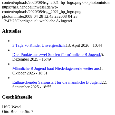
content/uploads/2020/08/hsg_2021_hp_logo.png
0
0
photominister
https://hsg.handballinwesel.de/wp-
content/uploads/2020/08/hsg_2021_hp_logo.png
photominister
2008-04-28 12:43:23
2008-04-28
12:43:23
Oberligaquali weibliche A-Jugend
Aktuelles
3 Tage.70 Kinder.Unvergesslich.
13. April 2026 - 10:44
Drei Punkte aus zwei Spielen für männliche B Jugend.
5.
Dezember 2025 - 16:49
Männliche B Jugend baut Niederlagenserie weiter aus
1.
Oktober 2025 - 18:51
Enttäuschender Saisonstart für die männliche B-Jugend
22.
September 2025 - 18:55
Geschäftsstelle
HSG Wesel
Otto-Brenner-Str. 7