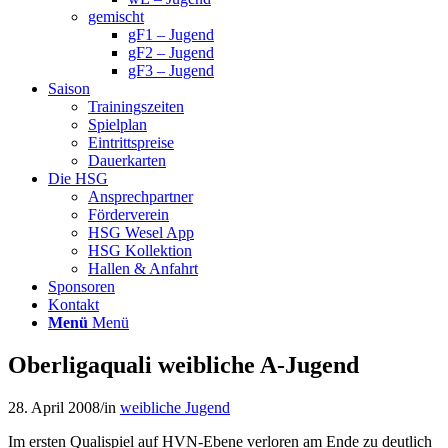
gemischt
gF1 – Jugend
gF2 – Jugend
gF3 – Jugend
Saison
Trainingszeiten
Spielplan
Eintrittspreise
Dauerkarten
Die HSG
Ansprechpartner
Förderverein
HSG Wesel App
HSG Kollektion
Hallen & Anfahrt
Sponsoren
Kontakt
Menü
Menü
Oberligaquali weibliche A-Jugend
28. April 2008
/
in
weibliche Jugend
Im ersten Qualispiel auf HVN-Ebene verloren am Ende zu deutlich