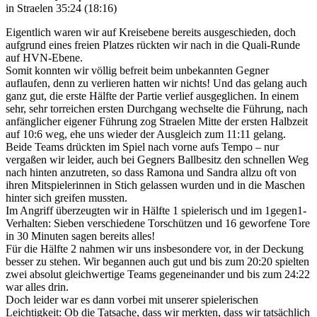
in Straelen 35:24 (18:16)
Eigentlich waren wir auf Kreisebene bereits ausgeschieden, doch
aufgrund eines freien Platzes rückten wir nach in die Quali-Runde
auf HVN-Ebene.
Somit konnten wir völlig befreit beim unbekannten Gegner
auflaufen, denn zu verlieren hatten wir nichts! Und das gelang auch
ganz gut, die erste Hälfte der Partie verlief ausgeglichen. In einem
sehr, sehr torreichen ersten Durchgang wechselte die Führung, nach
anfänglicher eigener Führung zog Straelen Mitte der ersten Halbzeit
auf 10:6 weg, ehe uns wieder der Ausgleich zum 11:11 gelang.
Beide Teams drückten im Spiel nach vorne aufs Tempo – nur
vergaßen wir leider, auch bei Gegners Ballbesitz den schnellen Weg
nach hinten anzutreten, so dass Ramona und Sandra allzu oft von
ihren Mitspielerinnen in Stich gelassen wurden und in die Maschen
hinter sich greifen mussten.
Im Angriff überzeugten wir in Hälfte 1 spielerisch und im 1gegen1-
Verhalten: Sieben verschiedene Torschützen und 16 geworfene Tore
in 30 Minuten sagen bereits alles!
Für die Hälfte 2 nahmen wir uns insbesondere vor, in der Deckung
besser zu stehen. Wir begannen auch gut und bis zum 20:20 spielten
zwei absolut gleichwertige Teams gegeneinander und bis zum 24:22
war alles drin.
Doch leider war es dann vorbei mit unserer spielerischen
Leichtigkeit: Ob die Tatsache, dass wir merkten, dass wir tatsächlich