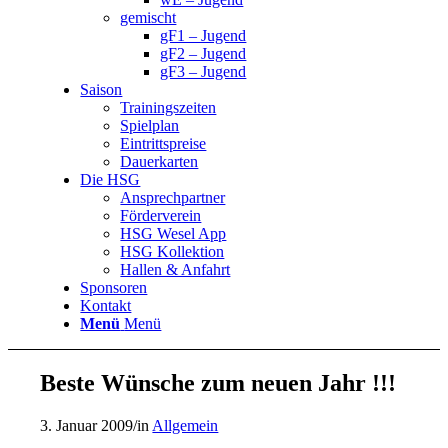
gemischt
gF1 – Jugend
gF2 – Jugend
gF3 – Jugend
Saison
Trainingszeiten
Spielplan
Eintrittspreise
Dauerkarten
Die HSG
Ansprechpartner
Förderverein
HSG Wesel App
HSG Kollektion
Hallen & Anfahrt
Sponsoren
Kontakt
Menü
Menü
Beste Wünsche zum neuen Jahr !!!
3. Januar 2009
/
in
Allgemein