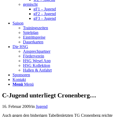
gemischt
gF1 – Jugend
gF2 – Jugend
gF3 – Jugend
Saison
Trainingszeiten
Spielplan
Eintrittspreise
Dauerkarten
Die HSG
Ansprechpartner
Förderverein
HSG Wesel App
HSG Kollektion
Hallen & Anfahrt
Sponsoren
Kontakt
Menü
Menü
C-Jugend unterliegt Cronenberg…
16. Februar 2009
/
in
Jugend
Auch gegen den bisherigen Tabellenletzten TG Cronenberg reichte