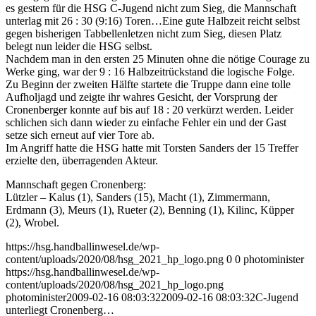
es gestern für die HSG C-Jugend nicht zum Sieg, die Mannschaft
unterlag mit 26 : 30 (9:16) Toren…
Eine gute Halbzeit reicht selbst
gegen bisherigen Tabbellenletzen nicht zum Sieg, diesen Platz
belegt nun leider die HSG selbst.
Nachdem man in den ersten 25 Minuten ohne die nötige Courage zu
Werke ging, war der 9 : 16 Halbzeitrückstand die logische Folge.
Zu Beginn der zweiten Hälfte startete die Truppe dann eine tolle
Aufholjagd und zeigte ihr wahres Gesicht, der Vorsprung der
Cronenberger konnte auf bis auf 18 : 20 verkürzt werden. Leider
schlichen sich dann wieder zu einfache Fehler ein und der Gast
setze sich erneut auf vier Tore ab.
Im Angriff hatte die HSG hatte mit Torsten Sanders der 15 Treffer
erzielte den, überragenden Akteur.
Mannschaft gegen Cronenberg:
Lützler – Kalus (1), Sanders (15), Macht (1), Zimmermann,
Erdmann (3), Meurs (1), Rueter (2), Benning (1), Kilinc, Küpper
(2), Wrobel.
https://hsg.handballinwesel.de/wp-
content/uploads/2020/08/hsg_2021_hp_logo.png
0
0
photominister
https://hsg.handballinwesel.de/wp-
content/uploads/2020/08/hsg_2021_hp_logo.png
photominister
2009-02-16 08:03:32
2009-02-16 08:03:32
C-Jugend
unterliegt Cronenberg…