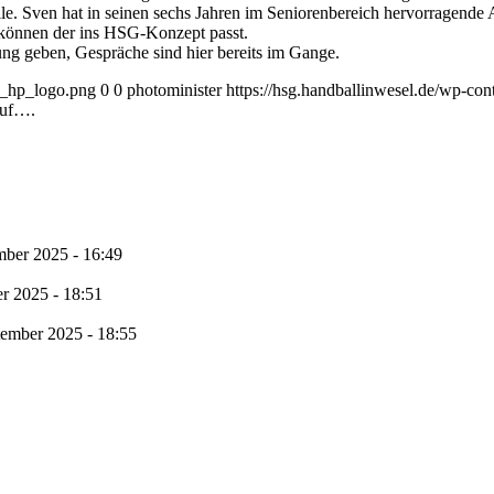
ven hat in seinen sechs Jahren im Seniorenbereich hervorragende Arbe
u können der ins HSG-Konzept passt.
ung geben, Gespräche sind hier bereits im Gange.
1_hp_logo.png
0
0
photominister
https://hsg.handballinwesel.de/wp-c
auf….
mber 2025 - 16:49
r 2025 - 18:51
tember 2025 - 18:55