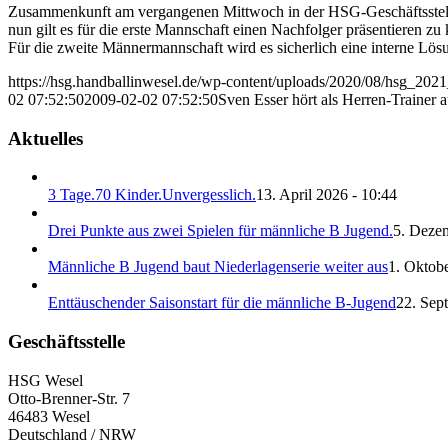
Zusammenkunft am vergangenen Mittwoch in der HSG-Geschäftsstelle. S
nun gilt es für die erste Mannschaft einen Nachfolger präsentieren z
Für die zweite Männermannschaft wird es sicherlich eine interne Lös
https://hsg.handballinwesel.de/wp-content/uploads/2020/08/hsg_202
02 07:52:50
2009-02-02 07:52:50
Sven Esser hört als Herren-Trainer 
Aktuelles
3 Tage.70 Kinder.Unvergesslich.
13. April 2026 - 10:44
Drei Punkte aus zwei Spielen für männliche B Jugend.
5. Deze
Männliche B Jugend baut Niederlagenserie weiter aus
1. Oktobe
Enttäuschender Saisonstart für die männliche B-Jugend
22. Sep
Geschäftsstelle
HSG Wesel
Otto-Brenner-Str. 7
46483 Wesel
Deutschland / NRW