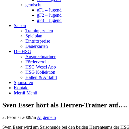
gemischt
gF1 – Jugend
gF2 – Jugend
gF3 – Jugend
Saison
Trainingszeiten
Spielplan
Eintrittspreise
Dauerkarten
Die HSG
Ansprechpartner
Förderverein
HSG Wesel App
HSG Kollektion
Hallen & Anfahrt
Sponsoren
Kontakt
Menü
Menü
Sven Esser hört als Herren-Trainer auf….
2. Februar 2009
/
in
Allgemein
Sven Esser wird am Saisonende bei den beiden Herrenteams der HS