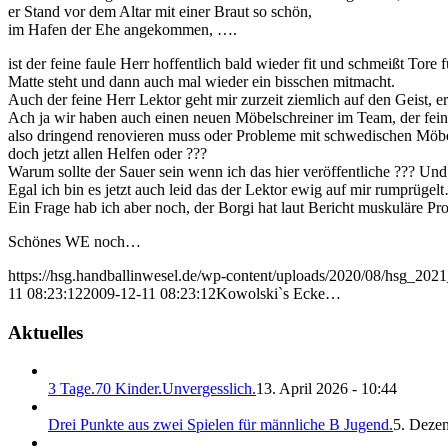
er Stand vor dem Altar mit einer Braut so schön,
im Hafen der Ehe angekommen, ….
ist der feine faule Herr hoffentlich bald wieder fit und schmeißt Tor
Matte steht und dann auch mal wieder ein bisschen mitmacht.
Auch der feine Herr Lektor geht mir zurzeit ziemlich auf den Geist, e
Ach ja wir haben auch einen neuen Möbelschreiner im Team, der feine 
also dringend renovieren muss oder Probleme mit schwedischen Möbel
doch jetzt allen Helfen oder ???
Warum sollte der Sauer sein wenn ich das hier veröffentliche ??? Un
Egal ich bin es jetzt auch leid das der Lektor ewig auf mir rumprügel
Ein Frage hab ich aber noch, der Borgi hat laut Bericht muskuläre Pr
Schönes WE noch…
https://hsg.handballinwesel.de/wp-content/uploads/2020/08/hsg_202
11 08:23:12
2009-12-11 08:23:12
Kowolski`s Ecke…
Aktuelles
3 Tage.70 Kinder.Unvergesslich.
13. April 2026 - 10:44
Drei Punkte aus zwei Spielen für männliche B Jugend.
5. Deze