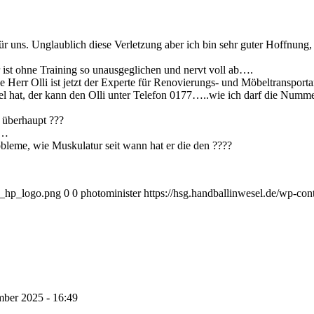
e für uns. Unglaublich diese Verletzung aber ich bin sehr guter Hoffnu
r ist ohne Training so unausgeglichen und nervt voll ab….
Herr Olli ist jetzt der Experte für Renovierungs- und Möbeltransportar
 hat, der kann den Olli unter Telefon 0177…..wie ich darf die Nummer
d überhaupt ???
t…
obleme, wie Muskulatur seit wann hat er die den ????
1_hp_logo.png
0
0
photominister
https://hsg.handballinwesel.de/wp-c
mber 2025 - 16:49