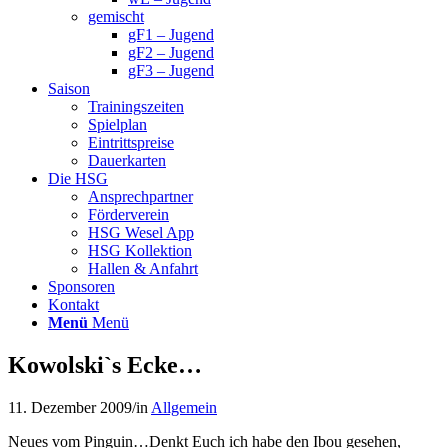
gemischt
gF1 – Jugend
gF2 – Jugend
gF3 – Jugend
Saison
Trainingszeiten
Spielplan
Eintrittspreise
Dauerkarten
Die HSG
Ansprechpartner
Förderverein
HSG Wesel App
HSG Kollektion
Hallen & Anfahrt
Sponsoren
Kontakt
Menü
Menü
Kowolski`s Ecke…
11. Dezember 2009
/
in
Allgemein
Neues vom Pinguin…
Denkt Euch ich habe den Ibou gesehen,