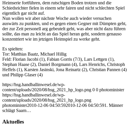
Heimserie fortführen, dem rutschigen Boden trotzen und die
Schiedsrichter fielen in einem sehr fairen und nicht schlechten Spiel
eigentlich gar nicht auf.
Nun wollen wir aber nächste Woche auch wieder versuchen
auswärts zu punkten, und es gegen einen Gegner mit Dümpten geht,
der zur Zeit personell arg gebeutelt geht, was aber nicht dazu führen
sollte, das man zu leicht an das Spiel heran geht, sondern genauso
konzentriert wie im jetzigen Heimspiel zu werke geht.
Es spielten:
Tor: Matthias Baatz, Michael Hillig
Feld: Florian Jacobi (1), Fabian Gorris (7/3), Lars Lettgen (1),
Stephan Haase (2), Daniel Borgmann (4), Lars Henrichs, Christoph
Heffels (1), Karsten Jasinski, Jona Reinartz (2), Christian Pannen (4)
und Philipp Glaser (4)
https://hsg.handballinwesel.de/wp-
content/uploads/2020/08/hsg_2021_hp_logo.png
0
0
photominister
https://hsg.handballinwesel.de/wp-
content/uploads/2020/08/hsg_2021_hp_logo.png
photominister
2010-12-06 04:50:59
2010-12-06 04:50:59
1. Männer
schlägt Saarn…
Aktuelles