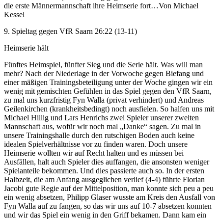
die erste Männermannschaft ihre Heimserie fort…
Von Michael
Kessel
9. Spieltag gegen VfR Saarn 26:22 (13-11)
Heimserie hält
Fünftes Heimspiel, fünfter Sieg und die Serie hält. Was will man
mehr? Nach der Niederlage in der Vorwoche gegen Biefang und
einer mäßigen Trainingsbeteiligung unter der Woche gingen wir ein
wenig mit gemischten Gefühlen in das Spiel gegen den VfR Saarn,
zu mal uns kurzfristig Fyn Walla (privat verhindert) und Andreas
Geilenkirchen (krankheitsbedingt) noch ausfielen. So halfen uns mit
Michael Hillig und Lars Henrichs zwei Spieler unserer zweiten
Mannschaft aus, wofür wir noch mal „Danke“ sagen. Zu mal in
unsere Trainingshalle durch den rutschigen Boden auch keine
idealen Spielverhältnisse vor zu finden waren. Doch unsere
Heimserie wollten wir auf Recht halten und es müssen bei
Ausfällen, halt auch Spieler dies auffangen, die ansonsten weniger
Spielanteile bekommen. Und dies passierte auch so. In der ersten
Halbzeit, die am Anfang ausgeglichen verlief (4-4) führte Florian
Jacobi gute Regie auf der Mittelposition, man konnte sich peu a peu
ein wenig absetzen, Philipp Glaser wusste am Kreis den Ausfall von
Fyn Walla auf zu fangen, so das wir uns auf 10-7 absetzen konnten
und wir das Spiel ein wenig in den Griff bekamen. Dann kam ein