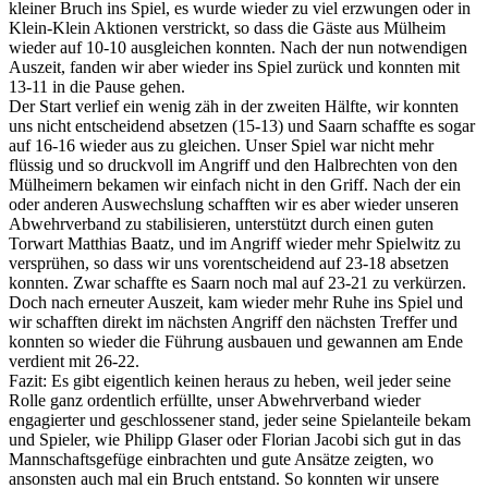
kleiner Bruch ins Spiel, es wurde wieder zu viel erzwungen oder in
Klein-Klein Aktionen verstrickt, so dass die Gäste aus Mülheim
wieder auf 10-10 ausgleichen konnten. Nach der nun notwendigen
Auszeit, fanden wir aber wieder ins Spiel zurück und konnten mit
13-11 in die Pause gehen.
Der Start verlief ein wenig zäh in der zweiten Hälfte, wir konnten
uns nicht entscheidend absetzen (15-13) und Saarn schaffte es sogar
auf 16-16 wieder aus zu gleichen. Unser Spiel war nicht mehr
flüssig und so druckvoll im Angriff und den Halbrechten von den
Mülheimern bekamen wir einfach nicht in den Griff. Nach der ein
oder anderen Auswechslung schafften wir es aber wieder unseren
Abwehrverband zu stabilisieren, unterstützt durch einen guten
Torwart Matthias Baatz, und im Angriff wieder mehr Spielwitz zu
versprühen, so dass wir uns vorentscheidend auf 23-18 absetzen
konnten. Zwar schaffte es Saarn noch mal auf 23-21 zu verkürzen.
Doch nach erneuter Auszeit, kam wieder mehr Ruhe ins Spiel und
wir schafften direkt im nächsten Angriff den nächsten Treffer und
konnten so wieder die Führung ausbauen und gewannen am Ende
verdient mit 26-22.
Fazit: Es gibt eigentlich keinen heraus zu heben, weil jeder seine
Rolle ganz ordentlich erfüllte, unser Abwehrverband wieder
engagierter und geschlossener stand, jeder seine Spielanteile bekam
und Spieler, wie Philipp Glaser oder Florian Jacobi sich gut in das
Mannschaftsgefüge einbrachten und gute Ansätze zeigten, wo
ansonsten auch mal ein Bruch entstand. So konnten wir unsere