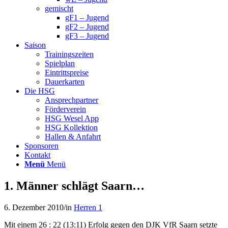
gemischt
gF1 – Jugend
gF2 – Jugend
gF3 – Jugend
Saison
Trainingszeiten
Spielplan
Eintrittspreise
Dauerkarten
Die HSG
Ansprechpartner
Förderverein
HSG Wesel App
HSG Kollektion
Hallen & Anfahrt
Sponsoren
Kontakt
Menü
Menü
1. Männer schlägt Saarn…
6. Dezember 2010
/
in
Herren 1
Mit einem 26 : 22 (13:11) Erfolg gegen den DJK VfR Saarn setzte