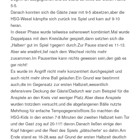
5-5.
Danach konnten sich die Gäste zwar mit 9-5 absetzen,aber die
HSG-Wesel kämpfte sich zurück ins Spiel und kam auf 9-10
heran.
In dieser Phase wurde teilweise sehenswert kombiniert.Mal wurde
Doppelpass mit dem Kreisläufer gespielt,dann setzten sich die
„Halben“ gut im Spiel 1gegen1 durch.Zur Pause stand es 11-13.
Aber wie erwähnt,lief nach dem Wechsel nichts mehr
zusammen.Im Pausentee kann nichts gewesen sein,den gab es
gar nicht!
Es wurde im Angriff nicht mehr konzentriert durchgespielt und
auch nicht mehr ohne Ball gelaufen.Ein Grund war bestimmt
auch,die im Gegensatz zur ersten Halbzeit,wesentlich
defensivere Deckung der Gäste!Dadurch war zum Beispiel für die
Anspiele an den Kreis viel weniger Platz.Aber diese Anspiele
wurden trotzdem versucht,und die abgefangenen Bälle nutzte
Mehrhoog für enfache Tempogegenstoßtore.So machten die
HSG-Kids in den ersten 7-8 Minuten der zweiten Halbzeit kein Tor
und der Gast zog auf 20-11!! davon.Danach ließen einige den
Kopf hängen und der Rest des Spiels „plätscherte“ so dahin.Am
Ende stand es 16-28,was auf Grund der ersten Halbzeit deutlich