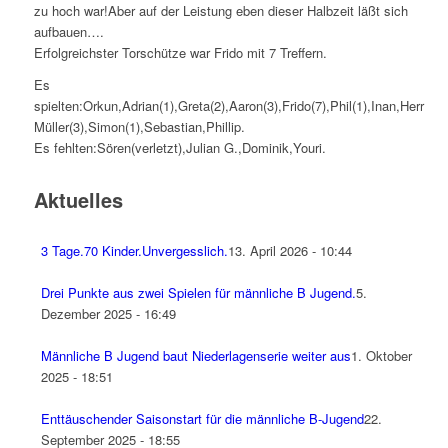
zu hoch war!Aber auf der Leistung eben dieser Halbzeit läßt sich
aufbauen….
Erfolgreichster Torschütze war Frido mit 7 Treffern.
Es
spielten:Orkun,Adrian(1),Greta(2),Aaron(3),Frido(7),Phil(1),Inan,Herr
Müller(3),Simon(1),Sebastian,Phillip.
Es fehlten:Sören(verletzt),Julian G.,Dominik,Youri.
Aktuelles
3 Tage.70 Kinder.Unvergesslich.
13. April 2026 - 10:44
Drei Punkte aus zwei Spielen für männliche B Jugend.
5.
Dezember 2025 - 16:49
Männliche B Jugend baut Niederlagenserie weiter aus
1. Oktober
2025 - 18:51
Enttäuschender Saisonstart für die männliche B-Jugend
22.
September 2025 - 18:55