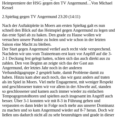
Heimpremiere der HSG gegen den TV Angermund…
Von Michael
Kessel
2.Spieltag gegen TV Angermund 23:20 (14:11)
Nach der Auftaktpleite in Moers am ersten Spieltag galt es nun
schnell den Blick auf das Heimspiel gegen Angermund zu legen und
das erste Spiel ab zu haken. Den grade zu Hause wollen wir
versuchen unsere Punkte zu holen und wie schon in der letzten
Saison eine Macht zu bleiben.
Der Start gegen Angermund verlief auch recht viele versprechend.
Nachdem wir uns vom Trainerteam erst kurz vor Anpfiff auf die 3-
2-1 Deckung fest gelegt hatten, schien sich das auch direkt aus zu
zahlen. Den von Beginn an zeigte sich das der Gast aus
Angermund, der letztes Jahr noch in der anderen
Verbandsligagruppe 2 gespielt hatte, damit Probleme damit zu
haben. Hinzu kam aber auch noch, das wir ganz anders auf traten
als im Spiel in Moers. Viel mehr Engagement, mit weniger Respekt
und geschlossener traten wir vor allem in der Abwehr auf, standen
so geschlossener und kamen auch immer wieder zu einfachen
Tempogegenstoßtoren und spielten auch insgesamt im Angriff auch
besser. Über 3-1 konnten wir mit 8-3 in Führung gehen und
verpassten es dann leider in Folge noch mehr aus unserer Dominanz
zu machen und so kam Angermund wieder auf 8-7 heran. Doch wir
ließen uns dadurch nicht all zu sehr beunruhigen und grade in dieser