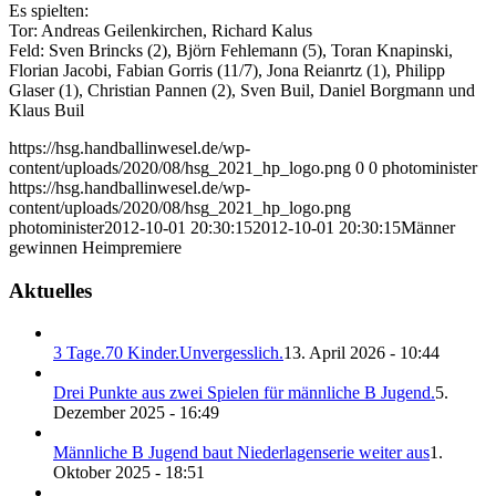
Es spielten:
Tor: Andreas Geilenkirchen, Richard Kalus
Feld: Sven Brincks (2), Björn Fehlemann (5), Toran Knapinski,
Florian Jacobi, Fabian Gorris (11/7), Jona Reianrtz (1), Philipp
Glaser (1), Christian Pannen (2), Sven Buil, Daniel Borgmann und
Klaus Buil
https://hsg.handballinwesel.de/wp-
content/uploads/2020/08/hsg_2021_hp_logo.png
0
0
photominister
https://hsg.handballinwesel.de/wp-
content/uploads/2020/08/hsg_2021_hp_logo.png
photominister
2012-10-01 20:30:15
2012-10-01 20:30:15
Männer
gewinnen Heimpremiere
Aktuelles
3 Tage.70 Kinder.Unvergesslich.
13. April 2026 - 10:44
Drei Punkte aus zwei Spielen für männliche B Jugend.
5.
Dezember 2025 - 16:49
Männliche B Jugend baut Niederlagenserie weiter aus
1.
Oktober 2025 - 18:51