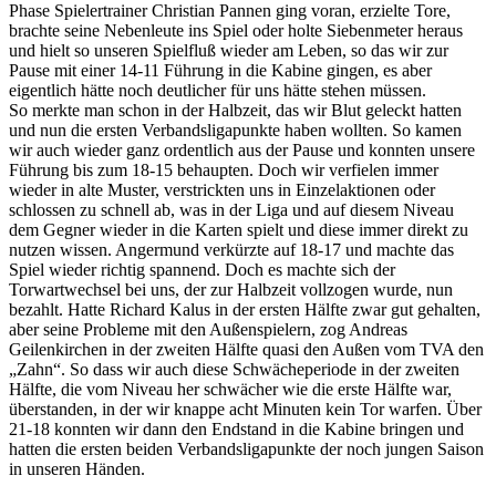
Phase Spielertrainer Christian Pannen ging voran, erzielte Tore,
brachte seine Nebenleute ins Spiel oder holte Siebenmeter heraus
und hielt so unseren Spielfluß wieder am Leben, so das wir zur
Pause mit einer 14-11 Führung in die Kabine gingen, es aber
eigentlich hätte noch deutlicher für uns hätte stehen müssen.
So merkte man schon in der Halbzeit, das wir Blut geleckt hatten
und nun die ersten Verbandsligapunkte haben wollten. So kamen
wir auch wieder ganz ordentlich aus der Pause und konnten unsere
Führung bis zum 18-15 behaupten. Doch wir verfielen immer
wieder in alte Muster, verstrickten uns in Einzelaktionen oder
schlossen zu schnell ab, was in der Liga und auf diesem Niveau
dem Gegner wieder in die Karten spielt und diese immer direkt zu
nutzen wissen. Angermund verkürzte auf 18-17 und machte das
Spiel wieder richtig spannend. Doch es machte sich der
Torwartwechsel bei uns, der zur Halbzeit vollzogen wurde, nun
bezahlt. Hatte Richard Kalus in der ersten Hälfte zwar gut gehalten,
aber seine Probleme mit den Außenspielern, zog Andreas
Geilenkirchen in der zweiten Hälfte quasi den Außen vom TVA den
„Zahn“. So dass wir auch diese Schwächeperiode in der zweiten
Hälfte, die vom Niveau her schwächer wie die erste Hälfte war,
überstanden, in der wir knappe acht Minuten kein Tor warfen. Über
21-18 konnten wir dann den Endstand in die Kabine bringen und
hatten die ersten beiden Verbandsligapunkte der noch jungen Saison
in unseren Händen.