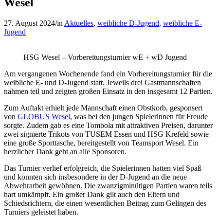
Wesel
27. August 2024
/
in
Aktuelles
,
weibliche D-Jugend
,
weibliche E-
Jugend
HSG Wesel – Vorbereitungsturnier wE + wD Jugend
Am vergangenen Wochenende fand ein Vorbereitungsturnier für die
weibliche E- und D-Jugend statt. Jeweils drei Gastmannschaften
nahmen teil und zeigten großen Einsatz in den insgesamt 12 Partien.
Zum Auftakt erhielt jede Mannschaft einen Obstkorb, gesponsert
von
GLOBUS Wesel
, was bei den jungen Spielerinnen für Freude
sorgte. Zudem gab es eine Tombola mit attraktiven Preisen, darunter
zwei signierte Trikots von TUSEM Essen und HSG Krefeld sowie
eine große Sporttasche, bereitgestellt von Teamsport Wesel. Ein
herzlicher Dank geht an alle Sponsoren.
Das Turnier verlief erfolgreich, die Spielerinnen hatten viel Spaß
und konnten sich insbesondere in der D-Jugend an die neue
Abwehrarbeit gewöhnen. Die zwanzigminütigen Partien waren teils
hart umkämpft. Ein großer Dank gilt auch den Eltern und
Schiedsrichtern, die einen wesentlichen Beitrag zum Gelingen des
Turniers geleistet haben.