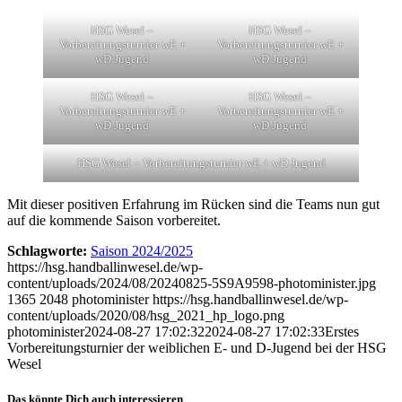
HSG Wesel –
HSG Wesel –
Vorbereitungsturnier wE +
Vorbereitungsturnier wE +
wD Jugend
wD Jugend
HSG Wesel –
HSG Wesel –
Vorbereitungsturnier wE +
Vorbereitungsturnier wE +
wD Jugend
wD Jugend
HSG Wesel – Vorbereitungsturnier wE + wD Jugend
Mit dieser positiven Erfahrung im Rücken sind die Teams nun gut
auf die kommende Saison vorbereitet.
Schlagworte:
Saison 2024/2025
https://hsg.handballinwesel.de/wp-
content/uploads/2024/08/20240825-5S9A9598-photominister.jpg
1365
2048
photominister
https://hsg.handballinwesel.de/wp-
content/uploads/2020/08/hsg_2021_hp_logo.png
photominister
2024-08-27 17:02:32
2024-08-27 17:02:33
Erstes
Vorbereitungsturnier der weiblichen E- und D-Jugend bei der HSG
Wesel
Das könnte Dich auch interessieren