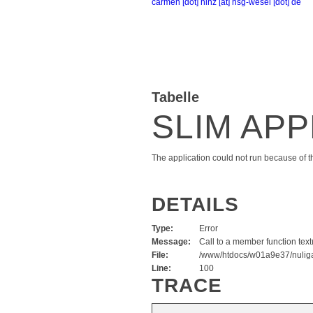
carmen [dot] hinz [at] hsg-wesel [dot] de
Tabelle
SLIM AP
The application could not run because of th
DETAILS
Type:
Error
Message:
Call to a member function text(
File:
/www/htdocs/w01a9e37/nuliga
Line:
100
TRACE