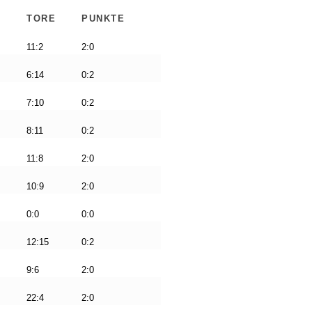
TORE
PUNKTE
11:2
2:0
6:14
0:2
7:10
0:2
8:11
0:2
11:8
2:0
10:9
2:0
0:0
0:0
12:15
0:2
9:6
2:0
22:4
2:0