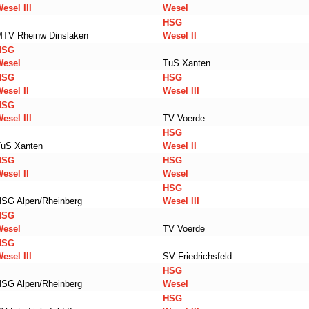
esel III
Wesel
HSG
MTV Rheinw Dinslaken
Wesel II
HSG
Wesel
TuS Xanten
HSG
HSG
esel II
Wesel III
HSG
esel III
TV Voerde
HSG
TuS Xanten
Wesel II
HSG
HSG
esel II
Wesel
HSG
SG Alpen/Rheinberg
Wesel III
HSG
Wesel
TV Voerde
HSG
esel III
SV Friedrichsfeld
HSG
SG Alpen/Rheinberg
Wesel
HSG