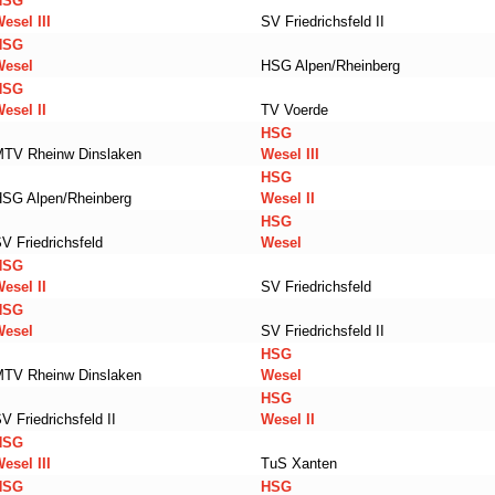
HSG
esel III
SV Friedrichsfeld II
HSG
Wesel
HSG Alpen/Rheinberg
HSG
esel II
TV Voerde
HSG
MTV Rheinw Dinslaken
Wesel III
HSG
SG Alpen/Rheinberg
Wesel II
HSG
V Friedrichsfeld
Wesel
HSG
esel II
SV Friedrichsfeld
HSG
Wesel
SV Friedrichsfeld II
HSG
MTV Rheinw Dinslaken
Wesel
HSG
V Friedrichsfeld II
Wesel II
HSG
esel III
TuS Xanten
HSG
HSG