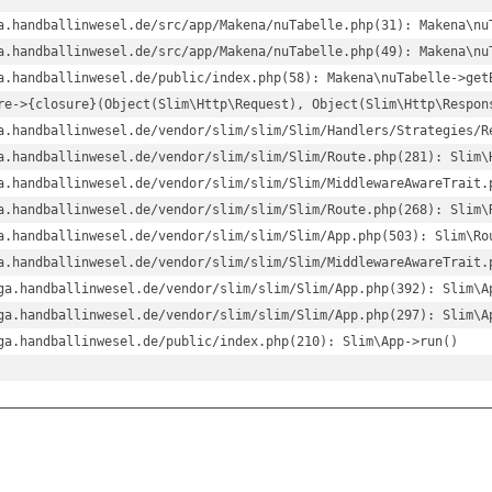
a.handballinwesel.de/src/app/Makena/nuTabelle.php(31): Makena\nuT
a.handballinwesel.de/src/app/Makena/nuTabelle.php(49): Makena\nuT
a.handballinwesel.de/public/index.php(58): Makena\nuTabelle->getB
re->{closure}(Object(Slim\Http\Request), Object(Slim\Http\Respons
a.handballinwesel.de/vendor/slim/slim/Slim/Handlers/Strategies/R
a.handballinwesel.de/vendor/slim/slim/Slim/Route.php(281): Slim\
a.handballinwesel.de/vendor/slim/slim/Slim/MiddlewareAwareTrait.
a.handballinwesel.de/vendor/slim/slim/Slim/Route.php(268): Slim\
a.handballinwesel.de/vendor/slim/slim/Slim/App.php(503): Slim\Rou
a.handballinwesel.de/vendor/slim/slim/Slim/MiddlewareAwareTrait.
ga.handballinwesel.de/vendor/slim/slim/Slim/App.php(392): Slim\A
ga.handballinwesel.de/vendor/slim/slim/Slim/App.php(297): Slim\Ap
ga.handballinwesel.de/public/index.php(210): Slim\App->run()
