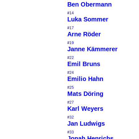
Ben Obermann
#14
Luka Sommer
#17
Arne Röder
#19
Janne Kämmerer
#22
Emil Bruns
#24
Emilio Hahn
#25
Mats Döring
#27
Karl Weyers
#32
Jan Ludwigs
#33
Jonah Henrichs