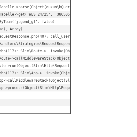
abelle->parse(Object(duzun\hQuery))

abelle->get('WES 24/25', '386505', false)

yTeam('jugend_gf', false)

e), Array)

equestResponse.php(40): call_user_func(Object(Closure), Object(Sl
Handlers\Strategies\RequestResponse->__invoke(Object(Closure), Ob
php(117): Slim\Route->__invoke(Object(Slim\Http\Request), Object(
Route->callMiddlewareStack(Object(Slim\Http\Request), Object(Slim
te->run(Object(Slim\Http\Request), Object(Slim\Http\Response))

php(117): Slim\App->__invoke(Object(Slim\Http\Request), Object(Sl
pp->callMiddlewareStack(Object(Slim\Http\Request), Object(Slim\Ht
p->process(Object(Slim\Http\Request), Object(Slim\Http\Response)