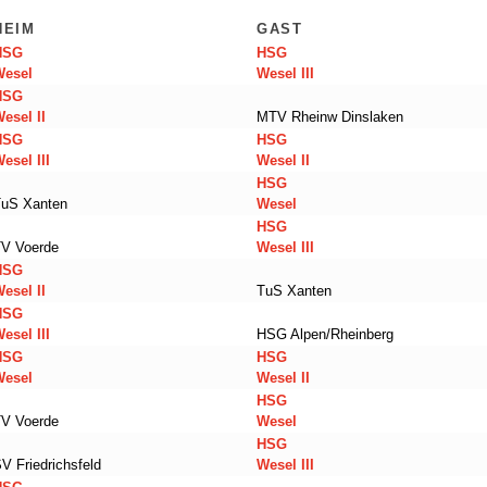
HEIM
GAST
HSG
HSG
Wesel
Wesel III
HSG
esel II
MTV Rheinw Dinslaken
HSG
HSG
esel III
Wesel II
HSG
TuS Xanten
Wesel
HSG
TV Voerde
Wesel III
HSG
esel II
TuS Xanten
HSG
esel III
HSG Alpen/Rheinberg
HSG
HSG
Wesel
Wesel II
HSG
TV Voerde
Wesel
HSG
V Friedrichsfeld
Wesel III