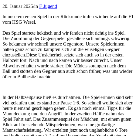
20. Januar 2025
/
in
F-Jugend
In unserem ersten Spiel in der Rückrunde trafen wir heute auf die F1
vom HSG Wesel.
Das Spiel startete hektisch und wir fanden nicht richtig ins Spiel.
Die Zuordnung der Gegenspieler gestaltete sich anfangs schwierig.
So bekamen wir schnell unsere Gegentore. Unsere Spielerinnen
hatten ganz schön zu kämpfen sich auf die wuseligen Gegner
einzustellen.Diese Unsicherheit setzte sich auch so in der ersten
Halbzeit fort. Nach und nach kamen wir besser zurecht. Unser
Abwehrverhalten wurde stärker. Die Mädels sprangen nach dem
Ball und störten den Gegner nun auch schon früher, was uns wieder
öfter in Ballbesitz brachte.
In der Halbzeitpause hieß es durchatmen. Die Spielerinnen sind sehr
viel gelaufen und es stand zur Pause 1:6. So schnell wollte sich aber
heute niemand geschlagen geben. Es gab noch einmal Tipps für die
Manndeckung und den Angriff. In der zweiten Hälfte nahm das
Spiel Fahrt auf. Das Zusammenspiel der Mädchen, mit einem guten
Blick auf freistehende Mitspielerinnen, war eine großartige
Mannschaftsleistung. Wir erzielten jetzt noch unglaubliche 6 Tore
und holten somit zum 7:7 auf und beendeten das Spiel mit einem