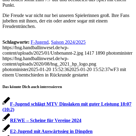
Punkt.
Die Freude war nicht nur bei unseren Spielerinnen groß. Ihre Fans
jubelten mit ihnen, der ein oder andere sogar mit einem
Freudentränchen.
Schlagworte:
F-Jugend
,
Saison 2024/2025
https://hsg.handballinwesel.de/wp-
content/uploads/2025/01/Unbenannt-2.jpg
1417
1890
photominister
https://hsg.handballinwesel.de/wp-
content/uploads/2020/08/hsg_2021_hp_logo.png
photominister
2025-01-20 15:52:36
2025-01-20 15:52:37
wF3 mit
einem Unentschieden in Rückrunde gestartet
Das könnte Dich auch interessieren
F-Jugend schlägt MTV Dinslaken mit guter Leistung 18:07
(10:2)
REWE – Scheine für Vereine 2024
E2-Jugend mit Auswärtssieg in Dingden