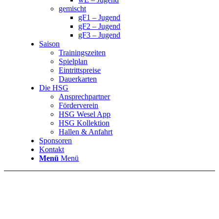
gemischt
gF1 – Jugend
gF2 – Jugend
gF3 – Jugend
Saison
Trainingszeiten
Spielplan
Eintrittspreise
Dauerkarten
Die HSG
Ansprechpartner
Förderverein
HSG Wesel App
HSG Kollektion
Hallen & Anfahrt
Sponsoren
Kontakt
Menü
Menü