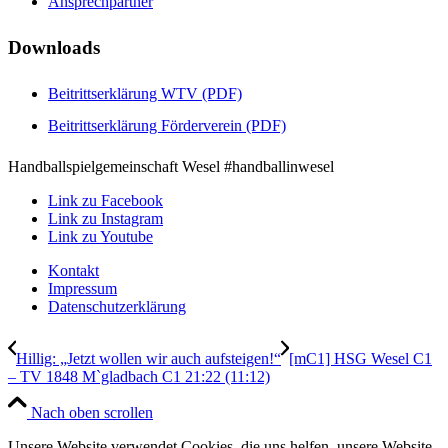
Ansprechpartner
Downloads
Beitrittserklärung WTV (PDF)
Beitrittserklärung Förderverein (PDF)
Handballspielgemeinschaft Wesel #handballinwesel
Link zu Facebook
Link zu Instagram
Link zu Youtube
Kontakt
Impressum
Datenschutzerklärung
Hillig: „Jetzt wollen wir auch aufsteigen!“
[mC1] HSG Wesel C1
– TV 1848 M`gladbach C1 21:22 (11:12)
Nach oben scrollen
Unsere Website verwendet Cookies, die uns helfen, unsere Website