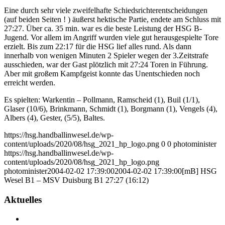
Eine durch sehr viele zweifelhafte Schiedsrichterentscheidungen
(auf beiden Seiten ! ) äußerst hektische Partie, endete am Schluss mit
27:27. Über ca. 35 min. war es die beste Leistung der HSG B-
Jugend. Vor allem im Angriff wurden viele gut herausgespielte Tore
erzielt. Bis zum 22:17 für die HSG lief alles rund. Als dann
innerhalb von wenigen Minuten 2 Spieler wegen der 3.Zeitstrafe
ausschieden, war der Gast plötzlich mit 27:24 Toren in Führung.
Aber mit großem Kampfgeist konnte das Unentschieden noch
erreicht werden.
Es spielten: Warkentin – Pollmann, Ramscheid (1), Buil (1/1),
Glaser (10/6), Brinkmann, Schmidt (1), Borgmann (1), Vengels (4),
Albers (4), Gester, (5/5), Baltes.
https://hsg.handballinwesel.de/wp-
content/uploads/2020/08/hsg_2021_hp_logo.png
0
0
photominister
https://hsg.handballinwesel.de/wp-
content/uploads/2020/08/hsg_2021_hp_logo.png
photominister
2004-02-02 17:39:00
2004-02-02 17:39:00
[mB] HSG
Wesel B1 – MSV Duisburg B1 27:27 (16:12)
Aktuelles