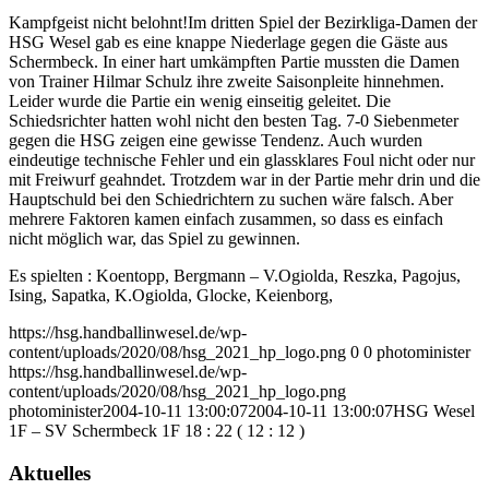
Kampfgeist nicht belohnt!
Im dritten Spiel der Bezirkliga-Damen der
HSG Wesel gab es eine knappe Niederlage gegen die Gäste aus
Schermbeck. In einer hart umkämpften Partie mussten die Damen
von Trainer Hilmar Schulz ihre zweite Saisonpleite hinnehmen.
Leider wurde die Partie ein wenig einseitig geleitet. Die
Schiedsrichter hatten wohl nicht den besten Tag. 7-0 Siebenmeter
gegen die HSG zeigen eine gewisse Tendenz. Auch wurden
eindeutige technische Fehler und ein glassklares Foul nicht oder nur
mit Freiwurf geahndet. Trotzdem war in der Partie mehr drin und die
Hauptschuld bei den Schiedrichtern zu suchen wäre falsch. Aber
mehrere Faktoren kamen einfach zusammen, so dass es einfach
nicht möglich war, das Spiel zu gewinnen.
Es spielten : Koentopp, Bergmann – V.Ogiolda, Reszka, Pagojus,
Ising, Sapatka, K.Ogiolda, Glocke, Keienborg,
https://hsg.handballinwesel.de/wp-
content/uploads/2020/08/hsg_2021_hp_logo.png
0
0
photominister
https://hsg.handballinwesel.de/wp-
content/uploads/2020/08/hsg_2021_hp_logo.png
photominister
2004-10-11 13:00:07
2004-10-11 13:00:07
HSG Wesel
1F – SV Schermbeck 1F 18 : 22 ( 12 : 12 )
Aktuelles