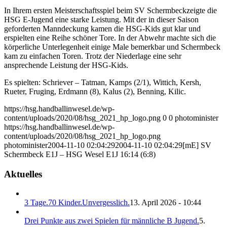
In Ihrem ersten Meisterschaftsspiel beim SV Schermbeck
zeigte die
HSG E-Jugend eine starke Leistung. Mit der in dieser Saison
geforderten Manndeckung kamen die HSG-Kids gut klar und
erspielten eine Reihe schöner Tore. In der Abwehr machte sich die
körperliche Unterlegenheit einige Male bemerkbar und Schermbeck
kam zu einfachen Toren. Trotz der Niederlage eine sehr
ansprechende Leistung der HSG-Kids.
Es spielten: Schriever – Tatman, Kamps (2/1), Wittich, Kersh,
Rueter, Fruging, Erdmann (8), Kalus (2), Benning, Kilic.
https://hsg.handballinwesel.de/wp-
content/uploads/2020/08/hsg_2021_hp_logo.png
0
0
photominister
https://hsg.handballinwesel.de/wp-
content/uploads/2020/08/hsg_2021_hp_logo.png
photominister
2004-11-10 02:04:29
2004-11-10 02:04:29
[mE] SV
Schermbeck E1J – HSG Wesel E1J 16:14 (6:8)
Aktuelles
3 Tage.70 Kinder.Unvergesslich.
13. April 2026 - 10:44
Drei Punkte aus zwei Spielen für männliche B Jugend.
5.