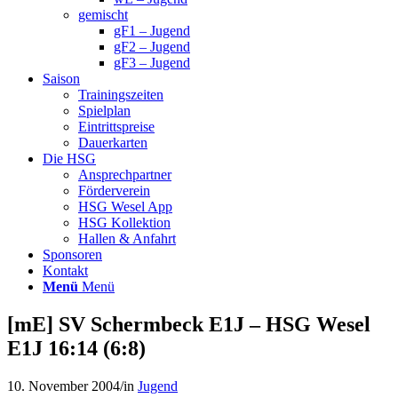
gemischt
gF1 – Jugend
gF2 – Jugend
gF3 – Jugend
Saison
Trainingszeiten
Spielplan
Eintrittspreise
Dauerkarten
Die HSG
Ansprechpartner
Förderverein
HSG Wesel App
HSG Kollektion
Hallen & Anfahrt
Sponsoren
Kontakt
Menü
Menü
[mE] SV Schermbeck E1J – HSG Wesel
E1J 16:14 (6:8)
10. November 2004
/
in
Jugend