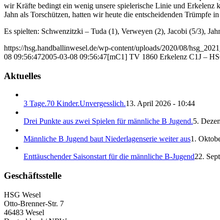
wir Kräfte bedingt ein wenig unsere spielerische Linie und Erkelenz
Jahn als Torschützen, hatten wir heute die entscheidenden Trümpfe in
Es spielten: Schwenzitzki – Tuda (1), Verweyen (2), Jacobi (5/3), Jahn
https://hsg.handballinwesel.de/wp-content/uploads/2020/08/hsg_202
08 09:56:47
2005-03-08 09:56:47
[mC1] TV 1860 Erkelenz C1J – HSG
Aktuelles
3 Tage.70 Kinder.Unvergesslich.
13. April 2026 - 10:44
Drei Punkte aus zwei Spielen für männliche B Jugend.
5. Deze
Männliche B Jugend baut Niederlagenserie weiter aus
1. Oktobe
Enttäuschender Saisonstart für die männliche B-Jugend
22. Sep
Geschäftsstelle
HSG Wesel
Otto-Brenner-Str. 7
46483 Wesel