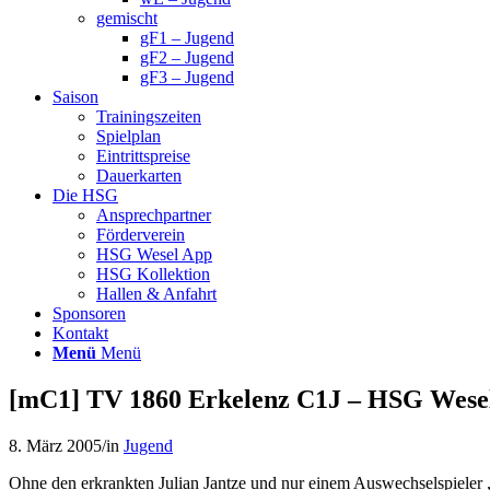
gemischt
gF1 – Jugend
gF2 – Jugend
gF3 – Jugend
Saison
Trainingszeiten
Spielplan
Eintrittspreise
Dauerkarten
Die HSG
Ansprechpartner
Förderverein
HSG Wesel App
HSG Kollektion
Hallen & Anfahrt
Sponsoren
Kontakt
Menü
Menü
[mC1] TV 1860 Erkelenz C1J – HSG Wesel
8. März 2005
/
in
Jugend
Ohne den erkrankten Julian Jantze und nur einem Auswechselspieler 