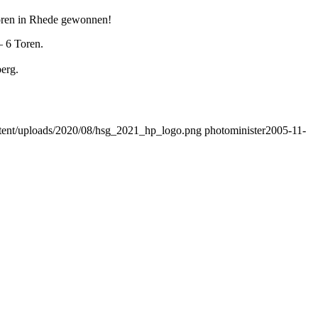
Toren in Rhede gewonnen!
– 6 Toren.
erg.
ontent/uploads/2020/08/hsg_2021_hp_logo.png
photominister
2005-11-