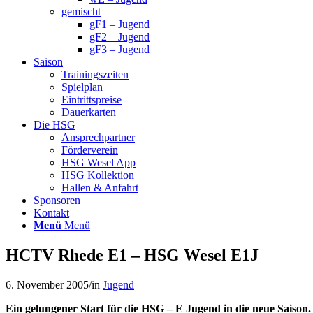
gemischt
gF1 – Jugend
gF2 – Jugend
gF3 – Jugend
Saison
Trainingszeiten
Spielplan
Eintrittspreise
Dauerkarten
Die HSG
Ansprechpartner
Förderverein
HSG Wesel App
HSG Kollektion
Hallen & Anfahrt
Sponsoren
Kontakt
Menü
Menü
HCTV Rhede E1 – HSG Wesel E1J
6. November 2005
/
in
Jugend
Ein gelungener Start für die HSG – E Jugend in die neue Saison.