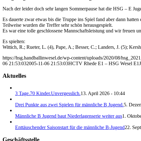
Nach der leider doch sehr langen Sommerpause hat die HSG – E Jugen
Es dauerte zwar etwas bis die Truppe ins Spiel fand aber dann hatten d
Teilweise wurden die Treffer sehr schön herausgespielt.
Es war eine tolle geschlossene Mannschaftsleistung und wir freuen
Es spielten:
Wittich, R.; Rueter, L. (4), Pape, A.; Besser, C.; Landers, J. (5); Kers
https://hsg.handballinwesel.de/wp-content/uploads/2020/08/hsg_202
06 21:53:03
2005-11-06 21:53:03
HCTV Rhede E1 – HSG Wesel E1J
Aktuelles
3 Tage.70 Kinder.Unvergesslich.
13. April 2026 - 10:44
Drei Punkte aus zwei Spielen für männliche B Jugend.
5. Deze
Männliche B Jugend baut Niederlagenserie weiter aus
1. Oktobe
Enttäuschender Saisonstart für die männliche B-Jugend
22. Sep
Geschäftsstelle