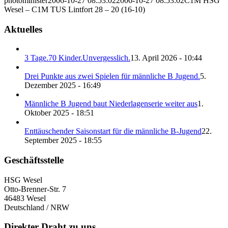
photominister
2006-10-27 08:53:02
2006-10-27 08:53:02
C1M HSG
Wesel – C1M TUS Lintfort 28 – 20 (16-10)
Aktuelles
3 Tage.70 Kinder.Unvergesslich.
13. April 2026 - 10:44
Drei Punkte aus zwei Spielen für männliche B Jugend.
5.
Dezember 2025 - 16:49
Männliche B Jugend baut Niederlagenserie weiter aus
1.
Oktober 2025 - 18:51
Enttäuschender Saisonstart für die männliche B-Jugend
22.
September 2025 - 18:55
Geschäftsstelle
HSG Wesel
Otto-Brenner-Str. 7
46483 Wesel
Deutschland / NRW
Direkter Draht zu uns