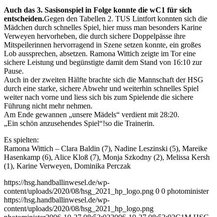
Auch das 3. Sasisonspiel in Folge konnte die wC1 für sich
entscheiden.
Gegen den Tabellen 2. TUS Lintfort konnten sich die
Mädchen durch schnelles Spiel, hier muss man besonders Karine
Verweyen hervorheben, die durch sichere Doppelpässe ihre
Mitspeilerinnen hervorragend in Szene setzen konnte, ein großes
Lob aussprechen, absetzen. Ramona Wittich zeigte im Tor eine
sichere Leistung und begünstigte damit dem Stand von 16:10 zur
Pause.
Auch in der zweiten Hälfte brachte sich die Mannschaft der HSG
durch eine starke, sichere Abwehr und weiterhin schnelles Spiel
weiter nach vorne und liess sich bis zum Spielende die sichere
Führung nicht mehr nehmen.
Am Ende gewannen „unsere Mädels“ verdient mit 28:20.
„Ein schön anzusehendes Spiel“!so die Trainerin.
Es spielten:
Ramona Wittich – Clara Baldin (7), Nadine Leszinski (5), Mareike
Hasenkamp (6), Alice Kloß (7), Monja Szkodny (2), Melissa Kersh
(1), Karine Verweyen, Dominika Perczak
https://hsg.handballinwesel.de/wp-
content/uploads/2020/08/hsg_2021_hp_logo.png
0
0
photominister
https://hsg.handballinwesel.de/wp-
content/uploads/2020/08/hsg_2021_hp_logo.png