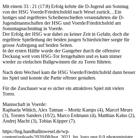
Mit einem 33 : 21 (17:8) Erfolg kehrte die D-Jugend am Sonntag
von der HSG Voerde/Friedrichsfeld nach Wesel zurück…
Ein
lustiges und regelfreies Scheibenschießen veranstalteten die D-
Jugendmannschaften der HSG und Voerde/Friedrichsfeld am
Sonnntagnachmittag in Voerde.
Der Erfolg der HSG war dabei zu keiner Zeit in Gefahr, doch die
regelfreie Spielleitung der beiden jungen Schiedsrichter sorgte für
grosse Aufregung auf beiden Seiten.
In der ersten Hälfte wurde der Gastgeber durch die offensive
Deckung weit vom HSG-Tor ferngehalten und es kam immer
wieder zu einfachen Ballgewinnen die zu Toren führten.
Nach dem Wechsel kam die HSG Voerde/Friedrichsfeld dann besser
ins Spiel und konnte die Partie offener gestalten.
Für die Zuschauer war es sicher ein attraktives Spiel mit vielen
Toren.
Mannschaft in Voerde:
Raphaela Wittich, Alex Tatman – Moritz Kamps (4), Marcel Meurs
(3), Torsten Sanders (10/2), Marco Erdmann (4), Matthias Kalus (2),
Andrej Macht (3), Tobias Küpper (7).
https://hsg.handballinwesel.de/wp-
content/uploads/2020/08/hsg_2021_hp_logo.png
0
0
photominister